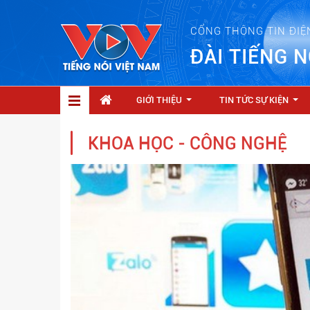
CỔNG THÔNG TIN ĐIỆ
ĐÀI TIẾNG N
GIỚI THIỆU
TIN TỨC SỰ KIỆN
...
...
KHOA HỌC - CÔNG NGHỆ