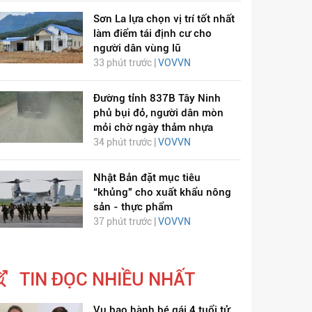
Sơn La lựa chọn vị trí tốt nhất
làm điểm tái định cư cho
người dân vùng lũ
33 phút trước |
VOVVN
Đường tỉnh 837B Tây Ninh
phủ bụi đỏ, người dân mòn
mỏi chờ ngày thảm nhựa
ÂM NHẠC
KINH TẾ
34 phút trước |
VOVVN
Nhật Bản đặt mục tiêu
“khủng” cho xuất khẩu nông
sản - thực phẩm
37 phút trước |
VOVVN
TIN ĐỌC NHIỀU NHẤT
Vụ bạo hành bé gái 4 tuổi tử