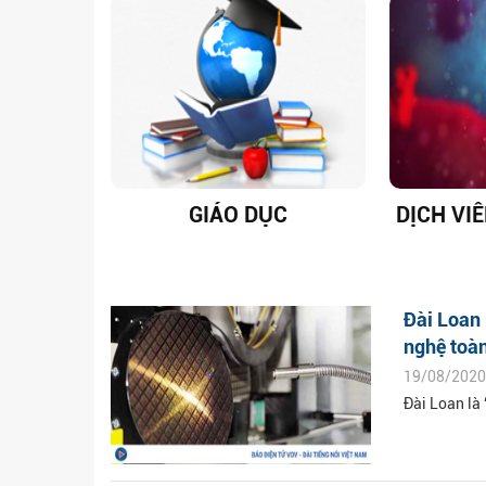
GIÁO DỤC
DỊCH VI
Đài Loan 
nghệ toà
19/08/2020
Đài Loan là