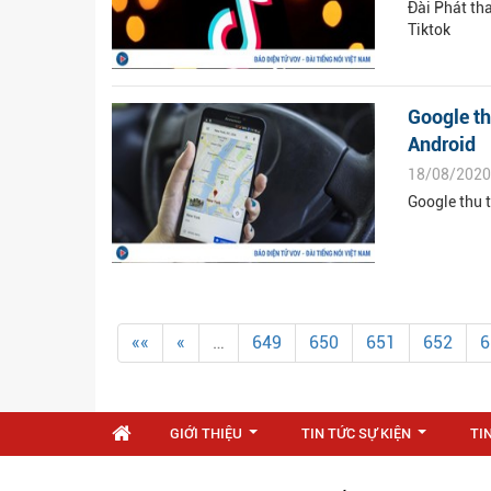
Đài Phát th
Tiktok
Google th
Android
18/08/2020
Google thu 
««
«
…
649
650
651
652
6
GIỚI THIỆU
TIN TỨC SỰ KIỆN
TI
...
...