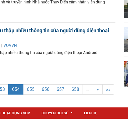
anh và truyền hình Nhà nước Thụy Điển cấm nhân viên dùng
u thập nhiều thông tin của người dùng điện thoại
 |
VOVVN
thập nhiều thông tin của người dùng điện thoại Android
53
654
655
656
657
658
…
»
»»
N HOẠT ĐỘNG VOV
CHUYỂN ĐỔI SỐ
LIÊN HỆ
...