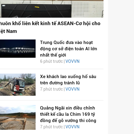
huôn khổ liên kết kinh tế ASEAN-Cơ hội cho
iệt Nam
Trung Quốc đưa vào hoạt
động cơ sở điện toán AI lớn
nhất thế giới
6 phút trước |
VOVVN
Xe khách lao xuống hố sâu
trên đường tránh lũ
7 phút trước |
VOVVN
Quảng Ngãi xin điều chỉnh
thiết kế cầu Ia Chim 169 tỷ
đồng để gỡ vướng thi công
7 phút trước |
VOVVN