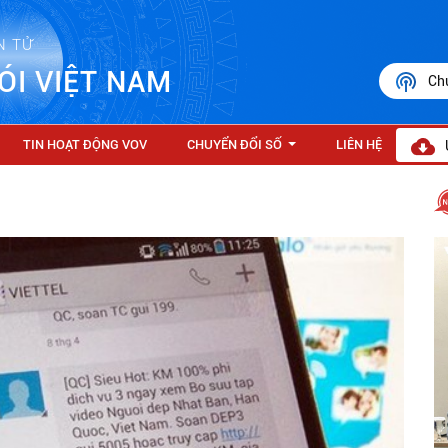
N TỬ
ÓI VIỆT NAM
Ch
TIN HOẠT ĐỘNG VOV
CHUYỂN ĐỔI SỐ
LIÊN HỆ
...