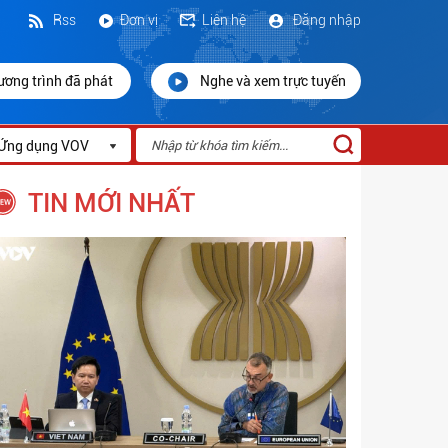
Rss
Đơn vị
Liên hệ
Đăng nhập
ương trình đã phát
Nghe và xem trực tuyến
Ứng dụng VOV
TIN MỚI NHẤT