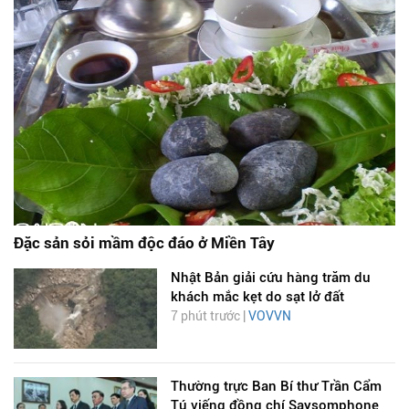
Đặc sản sỏi mầm độc đáo ở Miền Tây
Nhật Bản giải cứu hàng trăm du
khách mắc kẹt do sạt lở đất
7 phút trước |
VOVVN
Thường trực Ban Bí thư Trần Cẩm
Tú viếng đồng chí Saysomphone