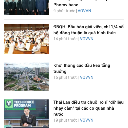
Phomvihane
9 phút trước |
VOVVN
ĐBQH: Bầu hòa giải viên, chỉ 1/4 số
hộ đồng thuận là quá hình thức
14 phút trước |
VOVVN
Khơi thông các đầu kéo tăng
trưởng
15 phút trước |
VOVVN
Thái Lan điều tra chuỗi rò rỉ “dữ liệu
nhạy cảm” tại các cơ quan nhà
nước
19 phút trước |
VOVVN