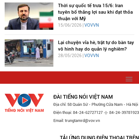
Thời sự quốc tế trưa 15/6: Iran
tuyên bố thắng lợi sau khi đạt thỏa
thuận với Mỹ
15/06/2026 |
VOVVN
Lại chuyện vỉa hè, trật tự do bàn tay
vô hình hay do quản lý nghiêm?
28/05/2026 |
VOVVN
Togg
navi
ĐÀI TIẾNG NÓI VIỆT NAM
Địa chỉ: 58 Quán Sứ - Phường Cửa Nam - Hà Nội
Điện thoại: 84-24-62727127 -|- 84-24-39781923
Email: trungtamrd@vov.vn
TẢI ỨNG DỤNG ĐIỆN THOẠI TRÊN