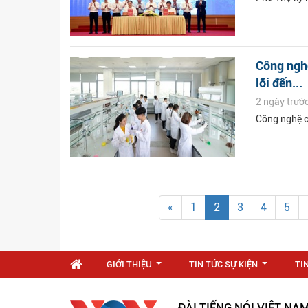
Công nghệ
lõi đến...
2 ngày trướ
Công nghệ c
«
1
2
3
4
5
GIỚI THIỆU
TIN TỨC SỰ KIỆN
TI
...
...
ĐÀI TIẾNG NÓI VIỆT NA