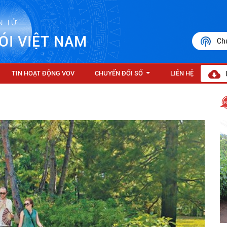
N TỬ
ÓI VIỆT NAM
Ch
TIN HOẠT ĐỘNG VOV
CHUYỂN ĐỔI SỐ
LIÊN HỆ
...