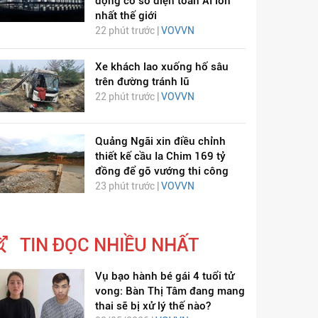
động cơ sở điện toán AI lớn
nhất thế giới
22 phút trước |
VOVVN
Xe khách lao xuống hố sâu
trên đường tránh lũ
22 phút trước |
VOVVN
ỊCH VIÊM PHỔI COVID-
HÁT LÊN VIỆT NAM
Quảng Ngãi xin điều chỉnh
19
thiết kế cầu Ia Chim 169 tỷ
đồng để gỡ vướng thi công
23 phút trước |
VOVVN
TIN ĐỌC NHIỀU NHẤT
Vụ bạo hành bé gái 4 tuổi tử
vong: Bàn Thị Tâm đang mang
thai sẽ bị xử lý thế nào?