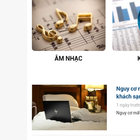
T NAM
ÂM NHẠC
Nguy cơ m
khách sạ
1 ngày trướ
Nguy cơ mất