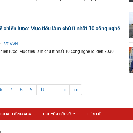
 chiến lược: Mục tiêu làm chủ ít nhất 10 công nghệ
c |
VOVVN
hiến lược: Mục tiêu làm chủ ít nhất 10 công nghệ lõi đến 2030
6
7
8
9
10
…
»
»»
N HOẠT ĐỘNG VOV
CHUYỂN ĐỔI SỐ
LIÊN HỆ
...
M