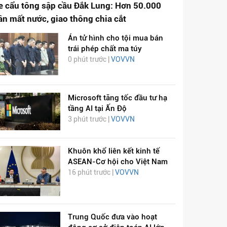
e cẩu tông sập cầu Đắk Lung: Hơn 50.000
ân mất nước, giao thông chia cắt
Án tử hình cho tội mua bán
trái phép chất ma túy
0 phút trước |
VOVVN
Microsoft tăng tốc đầu tư hạ
tầng AI tại Ấn Độ
3 phút trước |
VOVVN
Khuôn khổ liên kết kinh tế
ASEAN-Cơ hội cho Việt Nam
16 phút trước |
VOVVN
Trung Quốc đưa vào hoạt