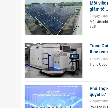
Một việc 
giảm tới..
2 ngày trướ
Một việc nhi
suất
Trung Quố
tham vọn
2 ngày trướ
Trung Quốc t
Phú Thọ k
quyết 57
2 ngày trướ
Phú Thọ ký 