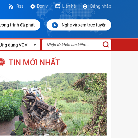
Rss
Đơn vị
Liên hệ
Đăng nhập
ương trình đã phát
Nghe và xem trực tuyến
Ứng dụng VOV
TIN MỚI NHẤT