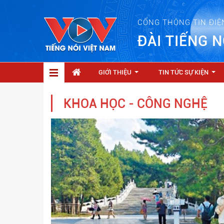
CỔNG THÔNG TIN ĐIỆ
ĐÀI TIẾNG N
GIỚI THIỆU
TIN TỨC SỰ KIỆN
...
...
KHOA HỌC - CÔNG NGHỆ