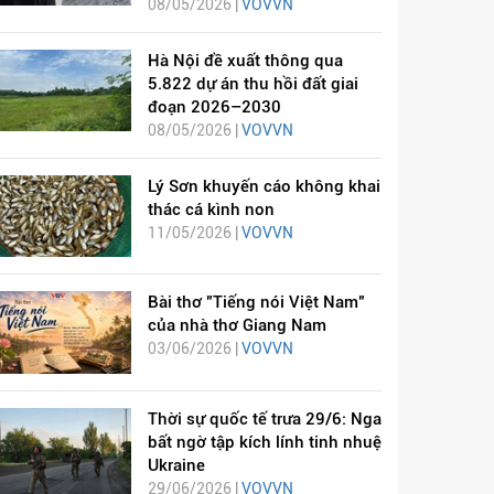
08/05/2026 |
VOVVN
Hà Nội đề xuất thông qua
5.822 dự án thu hồi đất giai
đoạn 2026–2030
08/05/2026 |
VOVVN
Lý Sơn khuyến cáo không khai
thác cá kình non
11/05/2026 |
VOVVN
Bài thơ "Tiếng nói Việt Nam"
của nhà thơ Giang Nam
03/06/2026 |
VOVVN
Thời sự quốc tế trưa 29/6: Nga
bất ngờ tập kích lính tinh nhuệ
Ukraine
29/06/2026 |
VOVVN