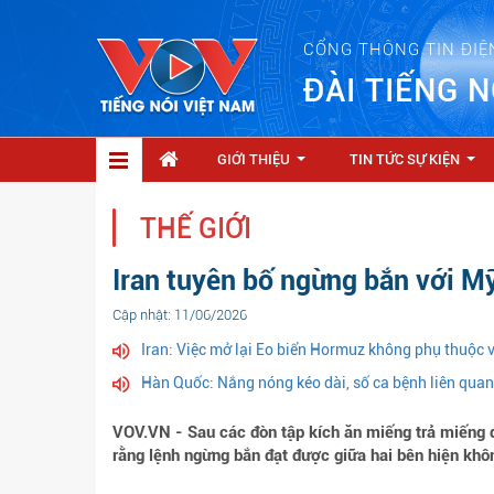
CỔNG THÔNG TIN ĐIỆ
ĐÀI TIẾNG N
GIỚI THIỆU
TIN TỨC SỰ KIỆN
...
...
THẾ GIỚI
Iran tuyên bố ngừng bắn với M
Cập nhật: 11/06/2026
Iran: Việc mở lại Eo biển Hormuz không phụ thuộc
Hàn Quốc: Nắng nóng kéo dài, số ca bệnh liên qua
VOV.VN - Sau các đòn tập kích ăn miếng trả miếng dữ
rằng lệnh ngừng bắn đạt được giữa hai bên hiện khô