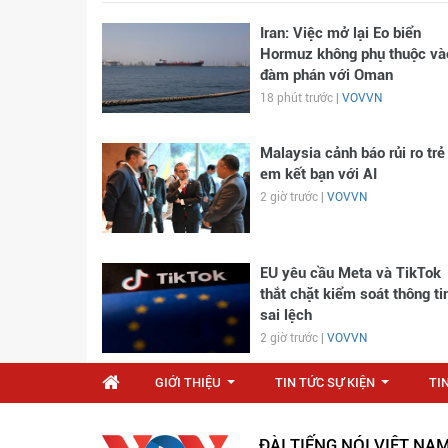
Iran: Việc mở lại Eo biển
Hormuz không phụ thuộc và
đàm phán với Oman
18 phút trước |
VOVVN
Malaysia cảnh báo rủi ro trẻ
em kết bạn với AI
2 giờ trước |
VOVVN
EU yêu cầu Meta và TikTok
thắt chặt kiểm soát thông ti
sai lệch
2 giờ trước |
VOVVN
GIỚI THIỆU
TIN TỨC SỰ KIỆN
TI
...
...
ĐÀI TIẾNG NÓI VIỆT NA