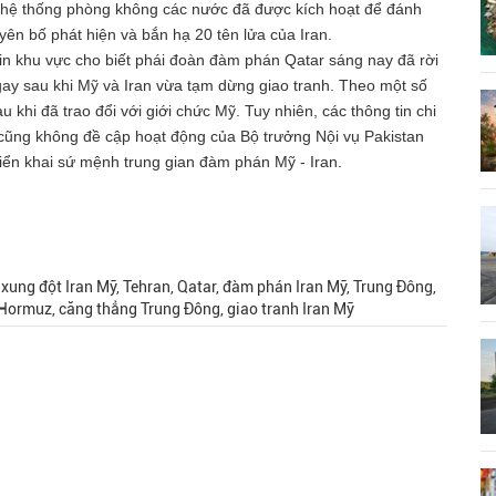
n hệ thống phòng không các nước đã được kích hoạt để đánh
yên bố phát hiện và bắn hạ 20 tên lửa của Iran.
tin khu vực cho biết phái đoàn đàm phán Qatar sáng nay đã rời
gay sau khi Mỹ và Iran vừa tạm dừng giao tranh. Theo một số
khi đã trao đổi với giới chức Mỹ. Tuy nhiên, các thông tin chi
 cũng không đề cập hoạt động của Bộ trưởng Nội vụ Pakistan
iển khai sứ mệnh trung gian đàm phán Mỹ - Iran.
, xung đột Iran Mỹ, Tehran, Qatar, đàm phán Iran Mỹ, Trung Đông,
Hormuz, căng thẳng Trung Đông, giao tranh Iran Mỹ