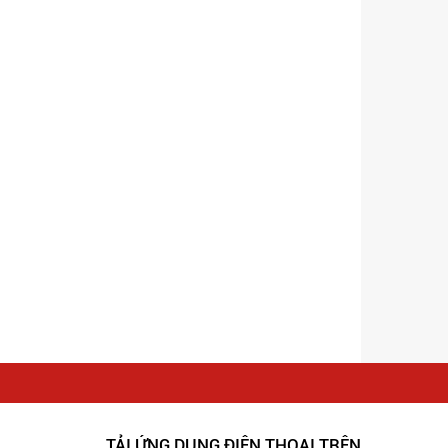
TẢI ỨNG DỤNG ĐIỆN THOẠI TRÊN