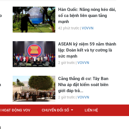
Hàn Quốc: Nắng nóng kéo dài,
o
số ca bệnh liên quan tăng
mạnh
42 phút trước |
VOVVN
ASEAN kỷ niệm 59 năm thành
lập: Đoàn kết và tự cường là
sức mạnh
2 giờ trước |
VOVVN
Căng thẳng di cư: Tây Ban
n
Nha áp đặt kiểm soát biên
giới đáp trả...
2 giờ trước |
VOVVN
N HOẠT ĐỘNG VOV
CHUYỂN ĐỔI SỐ
LIÊN HỆ
...
M