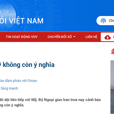
N TỬ
ÓI VIỆT NAM
Ch
TIN HOẠT ĐỘNG VOV
CHUYỂN ĐỔI SỐ
LIÊN HỆ
...
ỹ không còn ý nghĩa
 vào đàm phán với Oman
n tăng mạnh
 dội liên tiếp với Mỹ, Bộ Ngoại giao Iran trưa nay cảnh báo
ng còn ý nghĩa.