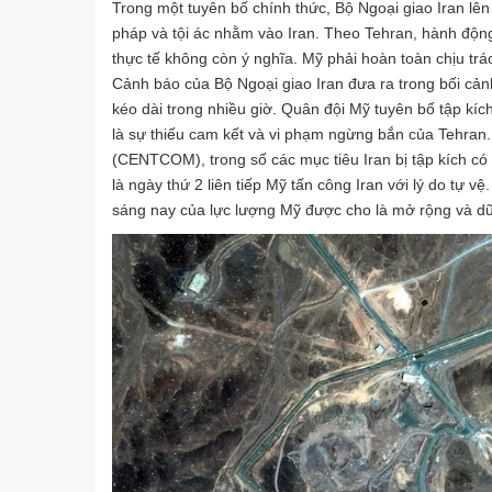
Trong một tuyên bố chính thức, Bộ Ngoại giao Iran lên
pháp và tội ác nhằm vào Iran. Theo Tehran, hành độn
thực tế không còn ý nghĩa. Mỹ phải hoàn toàn chịu tr
Cảnh báo của Bộ Ngoại giao Iran đưa ra trong bối cảnh
kéo dài trong nhiều giờ. Quân đội Mỹ tuyên bố tập kích 
là sự thiếu cam kết và vi phạm ngừng bắn của Tehran
(CENTCOM), trong số các mục tiêu Iran bị tập kích có h
là ngày thứ 2 liên tiếp Mỹ tấn công Iran với lý do tự v
sáng nay của lực lượng Mỹ được cho là mở rộng và dữ