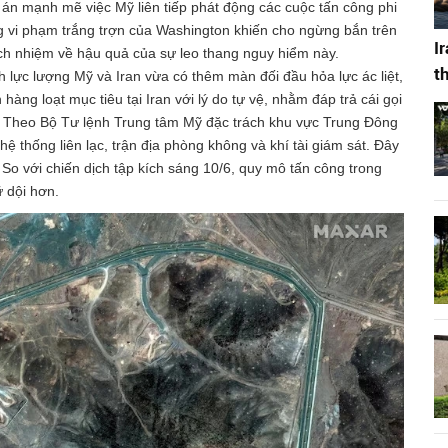
 án mạnh mẽ việc Mỹ liên tiếp phát động các cuộc tấn công phi
g vi phạm trắng trợn của Washington khiến cho ngừng bắn trên
I
ách nhiệm về hậu quả của sự leo thang nguy hiểm này.
t
 lực lượng Mỹ và Iran vừa có thêm màn đối đầu hỏa lực ác liệt,
hàng loạt mục tiêu tại Iran với lý do tự vệ, nhằm đáp trả cái gọi
. Theo Bộ Tư lệnh Trung tâm Mỹ đặc trách khu vực Trung Đông
ệ thống liên lạc, trận địa phòng không và khí tài giám sát. Đây
ệ. So với chiến dịch tập kích sáng 10/6, quy mô tấn công trong
 dội hơn.