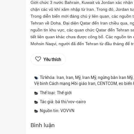
Giới chức 3 nước Bahrain, Kuwait và Jordan xác nhậ
chặn các vũ khí xâm nhập từ Iran. Trong đó, Jordan tu
Trong diễn biến mới đáng chú ý liên quan, các nguồn 
Tehran về Doha. Đại diện Qatar đến Iran chiều qua, n
nguồn tin khu vực, các quan chức Qatar đến Tehran sau 
tiết liên quan khác chưa được công bố. Các nguồn tin
Mohsin Naqvi, người đã đến Tehran từ đầu tháng để tr
Yêu thích
Từ khóa: Iran, Iran, Mỹ, Iran Mỹ, ngừng bắn Iran Mỹ
Vệ binh Cách mạng Hồi giáo Iran, CENTCOM, eo biển 
Thể loại: Thế giới
Tác giả: bá thi/vov-cairo
Nguồn tin: VOVVN
Bình luận