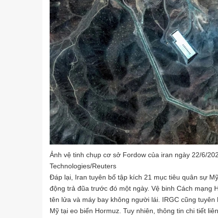
Ảnh vệ tinh chụp cơ sở Fordow của iran ngày 22/6/20
Technologies/Reuters
Đáp lại, Iran tuyên bố tập kích 21 mục tiêu quân sự M
động trả đũa trước đó một ngày. Vệ binh Cách mạng H
tên lửa và máy bay không người lái. IRGC cũng tuyên b
Mỹ tại eo biển Hormuz. Tuy nhiên, thông tin chi tiết l