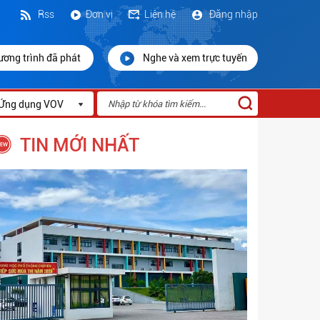
Rss
Đơn vị
Liên hệ
Đăng nhập
ương trình đã phát
Nghe và xem trực tuyến
Ứng dụng VOV
TIN MỚI NHẤT