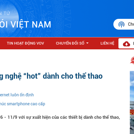
N TỬ
ÓI VIỆT NAM
Ch
TIN HOẠT ĐỘNG VOV
CHUYỂN ĐỔI SỐ
LIÊN HỆ
...
ng nghệ “hot” dành cho thể thao
ernet luôn ổn định
khúc smartphone cao cấp
6 - 11/9 với sự xuất hiện của các thiết bị dành cho thể thao,