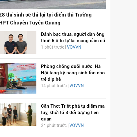
28 thí sinh sẽ thi lại tại điểm thi Trường
HPT Chuyên Tuyên Quang
Đánh bạc thua, người đàn ông
thuê 6 ô tô tự lái mang cầm cố
1 phút trước |
VOVVN
Phòng chống đuối nước: Hà
Nội tăng kỹ năng sinh tồn cho
trẻ dịp hè
14 phút trước |
VOVVN
Cần Thơ: Triệt phá tụ điểm ma
túy, khởi tố 3 đối tượng liên
quan
24 phút trước |
VOVVN