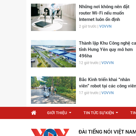
Những nơi không nên đặt
router Wi-Fi nếu muốn
Internet luôn ổn định
2 giờ trước |
VOVVN
Thành lập Khu Công nghệ c
tỉnh Hưng Yên quy mô hơn
496ha
12 giờ trước |
VOVVN
Bắc Kinh triển khai “nhân
viên” robot tại các công viê
17 giờ trước |
VOVVN
GIỚI THIỆU
TIN TỨC SỰ KIỆN
TI
...
...
ĐÀI TIẾNG NÓI VIỆT NA