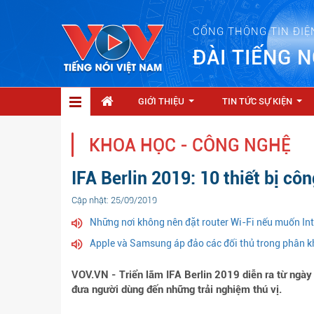
CỔNG THÔNG TIN ĐIỆ
ĐÀI TIẾNG N
GIỚI THIỆU
TIN TỨC SỰ KIỆN
...
...
KHOA HỌC - CÔNG NGHỆ
IFA Berlin 2019: 10 thiết bị cô
Cập nhật: 25/09/2019
Những nơi không nên đặt router Wi-Fi nếu muốn Int
Apple và Samsung áp đảo các đối thủ trong phân 
VOV.VN - Triển lãm IFA Berlin 2019 diễn ra từ ngày 
đưa người dùng đến những trải nghiệm thú vị.