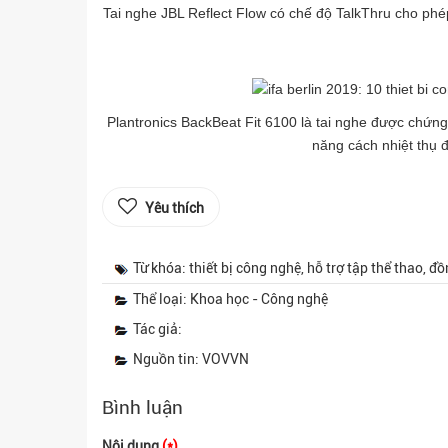
Tai nghe JBL Reflect Flow có chế độ TalkThru cho ph
Plantronics BackBeat Fit 6100 là tai nghe được chứ
năng cách nhiệt thụ đ
Yêu thích
Từ khóa: thiết bị công nghệ, hỗ trợ tập thể thao, đồ
Thể loại: Khoa học - Công nghệ
Tác giả:
Nguồn tin: VOVVN
Bình luận
Nội dung
(*)