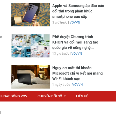
Apple và Samsung áp đảo các
đối thủ trong phân khúc
smartphone cao cấp
3 giờ trước |
VOVVN
ao
Phê duyệt Chương trình
KHCN và đổi mới sáng tạo
quốc gia về công nghệ...
13 giờ trước |
VOVVN
Nguy cơ mất tài khoản
n
Microsoft chỉ vì kết nối mạng
Wi-Fi khách sạn
1 ngày trước |
VOVVN
N HOẠT ĐỘNG VOV
CHUYỂN ĐỔI SỐ
LIÊN HỆ
...
M