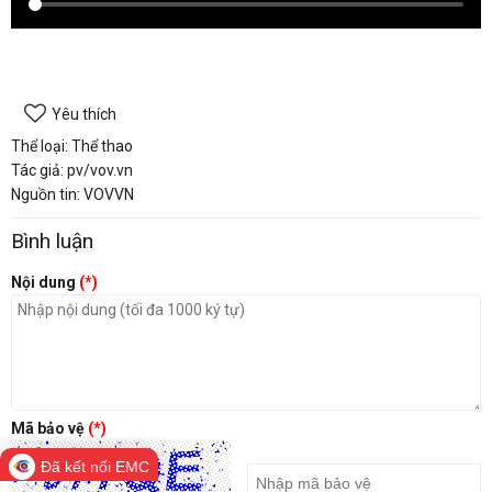
Yêu thích
Thể loại: Thể thao
Tác giả: pv/vov.vn
Nguồn tin: VOVVN
Bình luận
Nội dung
(*)
Mã bảo vệ
(*)
Đã kết nối EMC