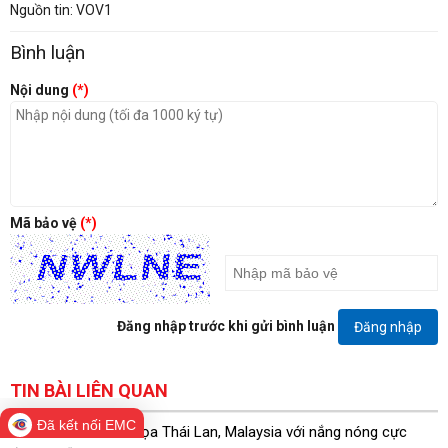
Nguồn tin: VOV1
Bình luận
Nội dung
(*)
Mã bảo vệ
(*)
Đăng nhập trước khi gửi bình luận
Đăng nhập
TIN BÀI LIÊN QUAN
Đã kết nối EMC
Siêu El Nino đe dọa Thái Lan, Malaysia với nắng nóng cực