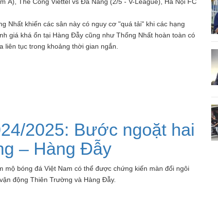
Á), Thể Công Viettel vs Đà Nẵng (2/5 - V-League), Hà Nội FC
g Nhất khiến các sân này có nguy cơ "quá tải" khi các hạng
nh giá khá ổn tại Hàng Đẫy cũng như Thống Nhất hoàn toàn có
a liên tục trong khoảng thời gian ngắn.
24/2025: Bước ngoặt hai
ng – Hàng Đẫy
m mộ bóng đá Việt Nam có thể được chứng kiến màn đổi ngôi
n vận động Thiên Trường và Hàng Đẫy.