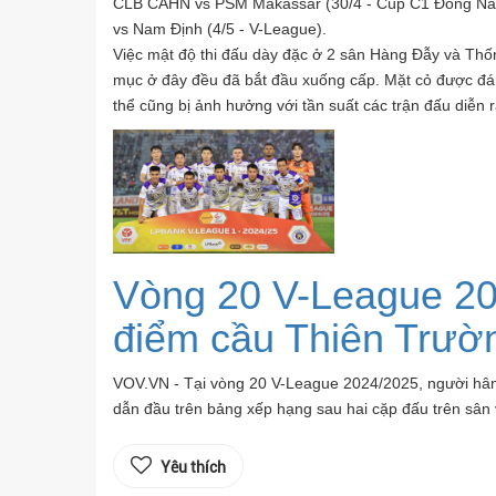
CLB CAHN vs PSM Makassar (30/4 - Cúp C1 Đông Nam 
vs Nam Định (4/5 - V-League).
Việc mật độ thi đấu dày đặc ở 2 sân Hàng Đẫy và Thốn
mục ở đây đều đã bắt đầu xuống cấp. Mặt cỏ được đá
thể cũng bị ảnh hưởng với tần suất các trận đấu diễn r
Vòng 20 V-League 20
điểm cầu Thiên Trườ
VOV.VN - Tại vòng 20 V-League 2024/2025, người hâ
dẫn đầu trên bảng xếp hạng sau hai cặp đấu trên sâ
Yêu thích