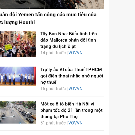
uân đội Yemen tấn công các mục tiêu của
ực lượng Houthi
Tây Ban Nha: Biểu tình trên
đảo Mallorca phản đối tình
trạng du lịch ồ ạt
14 phút trước |
VOVVN
Trợ lý ảo AI của Thuế TP.HCM
gọi điện thoại nhắc nhở người
nợ thuế
15 phút trước |
VOVVN
Một xe ô tô biển Hà Nội vi
phạm tốc độ 21 lần trong một
tháng tại Phú Thọ
51 phút trước |
VOVVN