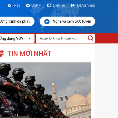
Rss
Đơn vị
Liên hệ
Đăng nhập
ương trình đã phát
Nghe và xem trực tuyến
Ứng dụng VOV
TIN MỚI NHẤT