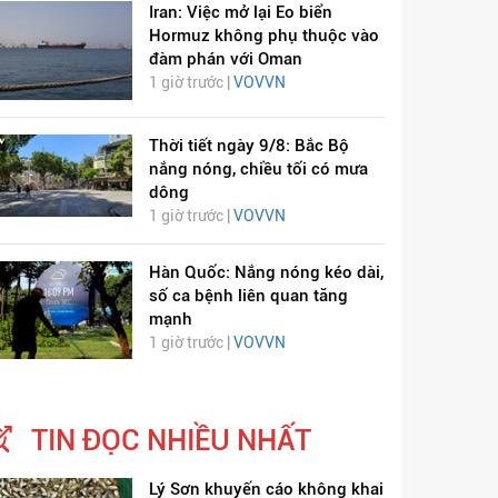
Iran: Việc mở lại Eo biển
Hormuz không phụ thuộc vào
đàm phán với Oman
1 giờ trước |
VOVVN
Thời tiết ngày 9/8: Bắc Bộ
nắng nóng, chiều tối có mưa
dông
1 giờ trước |
VOVVN
Hàn Quốc: Nắng nóng kéo dài,
số ca bệnh liên quan tăng
mạnh
1 giờ trước |
VOVVN
TIN ĐỌC NHIỀU NHẤT
Lý Sơn khuyến cáo không khai