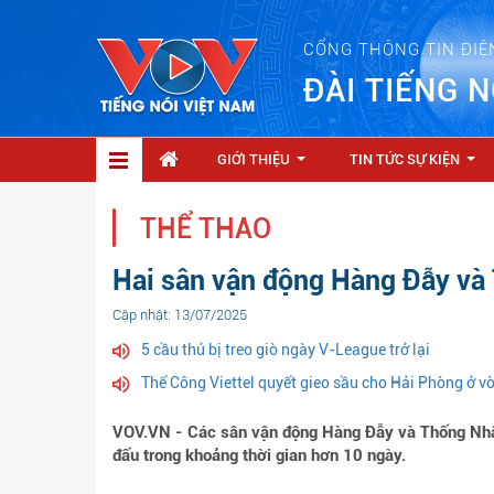
CỔNG THÔNG TIN ĐIỆ
ĐÀI TIẾNG N
GIỚI THIỆU
TIN TỨC SỰ KIỆN
...
...
THỂ THAO
Hai sân vận động Hàng Đẫy và 
Cập nhật: 13/07/2025
5 cầu thủ bị treo giò ngày V-League trở lại
Thể Công Viettel quyết gieo sầu cho Hải Phòng ở 
VOV.VN - Các sân vận động Hàng Đẫy và Thống Nhất t
đấu trong khoảng thời gian hơn 10 ngày.