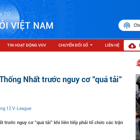
N TỬ
ÓI VIỆT NAM
Ch
TIN HOẠT ĐỘNG VOV
CHUYỂN ĐỔI SỐ
LIÊN HỆ
...
Thống Nhất trước nguy cơ "quá tải"
vòng 12 V-League
rước nguy cơ "quá tải" khi liên tiếp phải tổ chức các trận