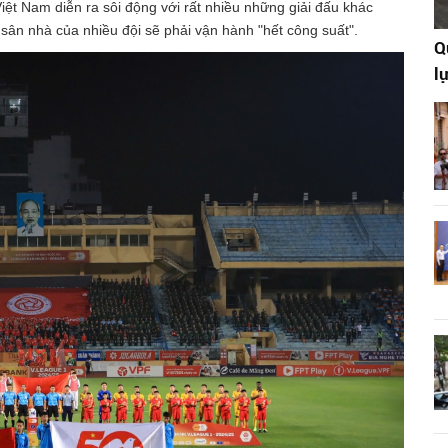
iệt Nam diễn ra sôi động với rất nhiều những giải đấu khác
sân nhà của nhiều đội sẽ phải vận hành "hết công suất".
Q
l