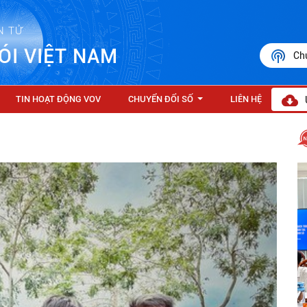
N TỬ
ÓI VIỆT NAM
Ch
TIN HOẠT ĐỘNG VOV
CHUYỂN ĐỔI SỐ
LIÊN HỆ
...