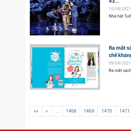
43...
10/04/2021
Nhà hát Tuổ
Ra mắt sá
chế kháng
09/04/2021
Ra mắt sách
««
«
…
1468
1469
1470
1471