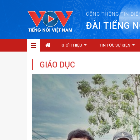
CỔNG THÔNG TIN ĐIỆ
ĐÀI TIẾNG N
GIỚI THIỆU
TIN TỨC SỰ KIỆN
...
...
GIÁO DỤC