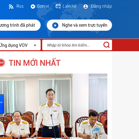
Rss
Đơn vị
Liên hệ
Đăng nhập
ương trình đã phát
Nghe và xem trực tuyến
Ứng dụng VOV
TIN MỚI NHẤT