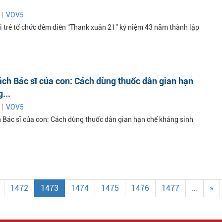
 |
VOV5
i trẻ tổ chức đêm diễn “Thank xuân 21” kỷ niệm 43 năm thành lập
ch Bác sĩ của con: Cách dùng thuốc dân gian hạn
...
 |
VOV5
 Bác sĩ của con: Cách dùng thuốc dân gian hạn chế kháng sinh
1472
1473
1474
1475
1476
1477
…
»