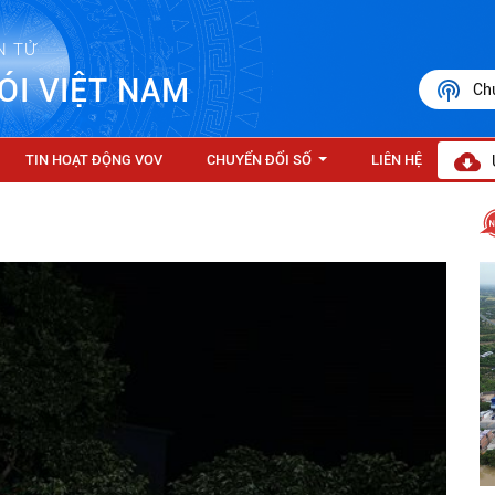
N TỬ
ÓI VIỆT NAM
Ch
TIN HOẠT ĐỘNG VOV
CHUYỂN ĐỔI SỐ
LIÊN HỆ
...