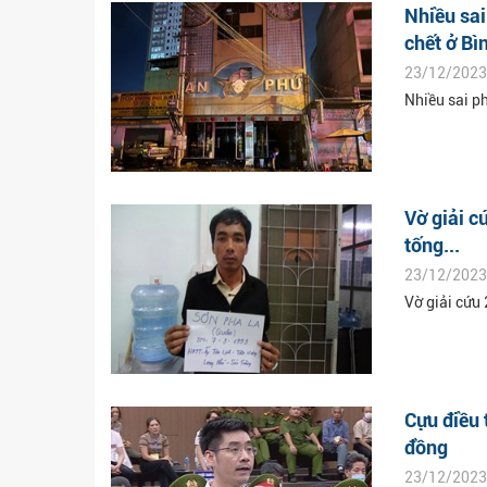
Nhiều sa
chết ở B
23/12/2023
Nhiều sai p
Vờ giải c
tống...
23/12/2023
Vờ giải cứu 
Cựu điều 
đồng
23/12/2023