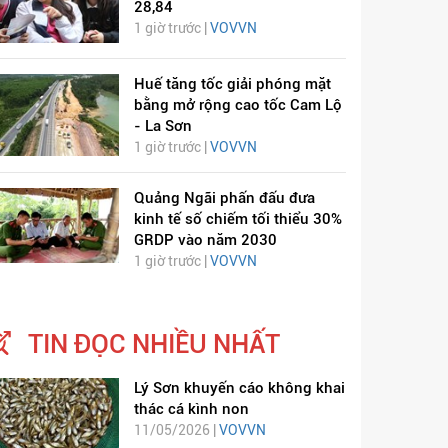
28,84
1 giờ trước |
VOVVN
Huế tăng tốc giải phóng mặt
bằng mở rộng cao tốc Cam Lộ
- La Sơn
1 giờ trước |
VOVVN
Quảng Ngãi phấn đấu đưa
kinh tế số chiếm tối thiểu 30%
GRDP vào năm 2030
1 giờ trước |
VOVVN
TIN ĐỌC NHIỀU NHẤT
Lý Sơn khuyến cáo không khai
thác cá kình non
11/05/2026 |
VOVVN