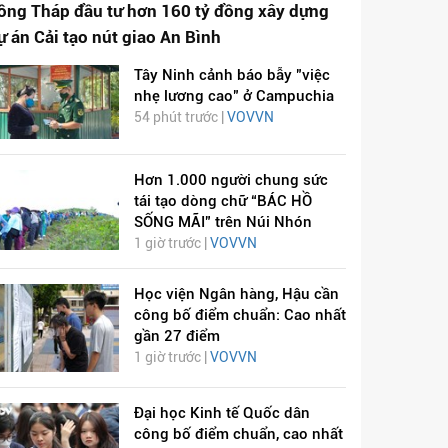
ồng Tháp đầu tư hơn 160 tỷ đồng xây dựng
ự án Cải tạo nút giao An Bình
Tây Ninh cảnh báo bẫy "việc
nhẹ lương cao" ở Campuchia
54 phút trước |
VOVVN
Hơn 1.000 người chung sức
tái tạo dòng chữ “BÁC HỒ
SỐNG MÃI” trên Núi Nhón
1 giờ trước |
VOVVN
Học viện Ngân hàng, Hậu cần
công bố điểm chuẩn: Cao nhất
gần 27 điểm
1 giờ trước |
VOVVN
Đại học Kinh tế Quốc dân
công bố điểm chuẩn, cao nhất