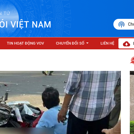
N TỬ
ÓI VIỆT NAM
Ch
TIN HOẠT ĐỘNG VOV
CHUYỂN ĐỔI SỐ
LIÊN HỆ
...