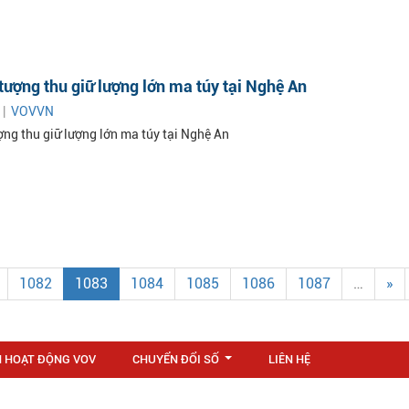
 tượng thu giữ lượng lớn ma túy tại Nghệ An
 |
VOVVN
ợng thu giữ lượng lớn ma túy tại Nghệ An
1082
1083
1084
1085
1086
1087
…
»
N HOẠT ĐỘNG VOV
CHUYỂN ĐỔI SỐ
LIÊN HỆ
...