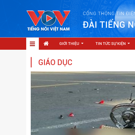
CỔNG THÔNG TIN ĐIỆ
ĐÀI TIẾNG N
GIỚI THIỆU
TIN TỨC SỰ KIỆN
...
...
GIÁO DỤC