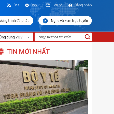
Rss
Đơn vị
Liên hệ
Đăng nhập
ương trình đã phát
Nghe và xem trực tuyến
Ứng dụng VOV
TIN MỚI NHẤT