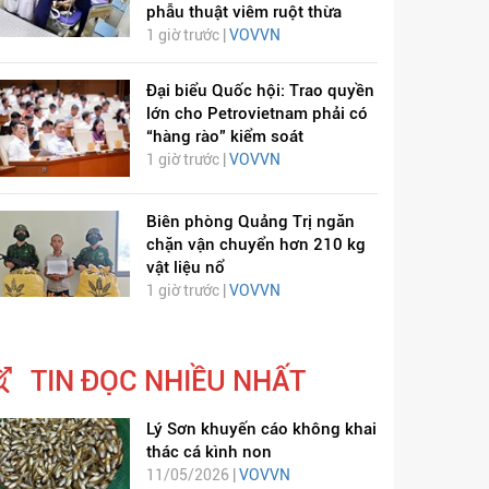
phẫu thuật viêm ruột thừa
1 giờ trước |
VOVVN
Đại biểu Quốc hội: Trao quyền
lớn cho Petrovietnam phải có
“hàng rào” kiểm soát
1 giờ trước |
VOVVN
Biên phòng Quảng Trị ngăn
chặn vận chuyển hơn 210 kg
vật liệu nổ
1 giờ trước |
VOVVN
TIN ĐỌC NHIỀU NHẤT
Lý Sơn khuyến cáo không khai
thác cá kình non
11/05/2026 |
VOVVN