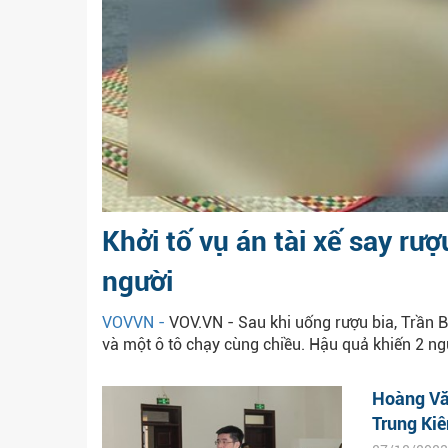
Khởi tố vụ án tài xế say rượ
người
VOVVN -
VOV.VN - Sau khi uống rượu bia, Trần B
và một ô tô chạy cùng chiều. Hậu quả khiến 2 ngư
Hoàng Vă
Trung Kiên