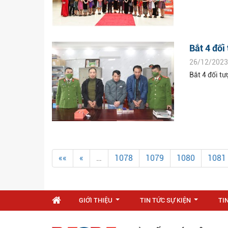
Bắt 4 đối
26/12/2023
Bắt 4 đối tư
««
«
…
1078
1079
1080
1081
GIỚI THIỆU
TIN TỨC SỰ KIỆN
TI
...
...