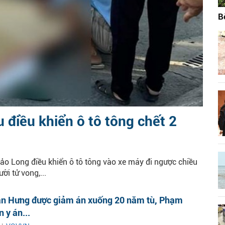
B
u điều khiển ô tô tông chết 2
ảo Long điều khiển ô tô tông vào xe máy đi ngược chiều
ời tử vong,...
n Hưng được giảm án xuống 20 năm tù, Phạm
 y án...