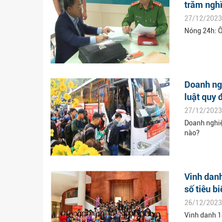
trăm ngh
27/12/2023
Nóng 24h: Ô
Doanh ngh
luật quy đ
27/12/2023
Doanh nghiệ
nào?
Vinh danh
số tiêu bi
26/12/2023
Vinh danh 14