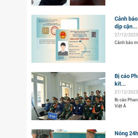
Cảnh báo 
dịp cận...
27/12/2023
Cảnh báo một
Bị cáo Ph
kít...
27/12/2023
Bị cáo Phan
Việt Á
Nóng 24h: