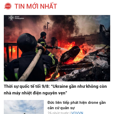
TIN MỚI NHẤT
Thời sự quốc tế tối 9/8: “Ukraine gần như không còn
nhà máy nhiệt điện nguyên vẹn”
Đức liên tiếp phát hiện drone gần
căn cứ quân sự
26 phút trước |
VOVVN