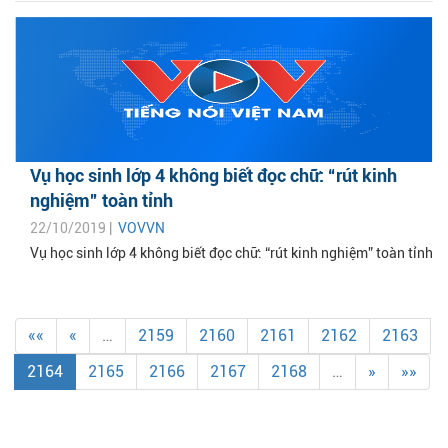
Vụ học sinh lớp 4 không biết đọc chữ: “rút kinh
nghiệm” toàn tỉnh
22/10/2019 |
VOVVN
Vụ học sinh lớp 4 không biết đọc chữ: “rút kinh nghiệm” toàn tỉnh
««
«
…
2159
2160
2161
2162
2163
2164
2165
2166
2167
2168
…
»
»»