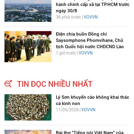
hành chính cấp xã tại TP.HCM trước
ngày 30/8
36 phút trước |
VOVVN
Điện chia buồn Đồng chí
Saysomphone Phomvihane, Chủ
tịch Quốc hội nước CHDCND Lào
1 giờ trước |
VOVVN
TIN ĐỌC NHIỀU NHẤT
Lý Sơn khuyến cáo không khai thác
cá kình non
11/05/2026 |
VOVVN
Bài thơ "Tiếng nói Việt Nam" của