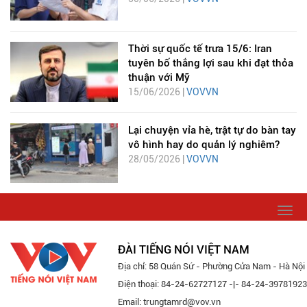
Thời sự quốc tế trưa 15/6: Iran
tuyên bố thắng lợi sau khi đạt thỏa
thuận với Mỹ
15/06/2026 |
VOVVN
Lại chuyện vỉa hè, trật tự do bàn tay
vô hình hay do quản lý nghiêm?
28/05/2026 |
VOVVN
Togg
navi
ĐÀI TIẾNG NÓI VIỆT NAM
Địa chỉ: 58 Quán Sứ - Phường Cửa Nam - Hà Nội
Điện thoại: 84-24-62727127 -|- 84-24-39781923
Email: trungtamrd@vov.vn