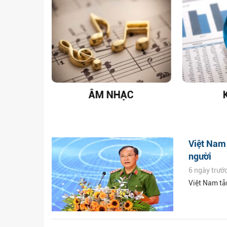
T NAM
ÂM NHẠC
Việt Nam
người
6 ngày trướ
Việt Nam tă