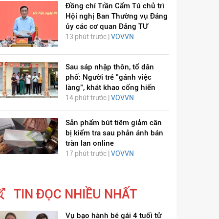
Đồng chí Trần Cẩm Tú chủ trì
Hội nghị Ban Thường vụ Đảng
ủy các cơ quan Đảng TƯ
13 phút trước |
VOVVN
Sau sáp nhập thôn, tổ dân
phố: Người trẻ "gánh việc
làng", khát khao cống hiến
ỊCH VIÊM PHỔI COVID-
HÁT LÊN VIỆT NAM
14 phút trước |
VOVVN
19
Sản phẩm bút tiêm giảm cân
bị kiểm tra sau phản ánh bán
tràn lan online
17 phút trước |
VOVVN
TIN ĐỌC NHIỀU NHẤT
Vụ bạo hành bé gái 4 tuổi tử