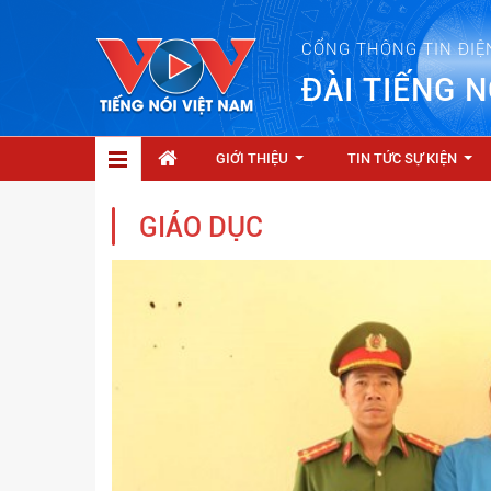
CỔNG THÔNG TIN ĐIỆ
ĐÀI TIẾNG N
GIỚI THIỆU
TIN TỨC SỰ KIỆN
...
...
GIÁO DỤC