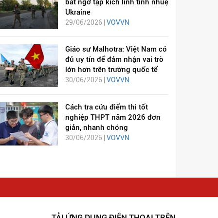
bất ngờ tập kích lính tinh nhuệ
Ukraine
29/06/2026 |
VOVVN
Giáo sư Malhotra: Việt Nam có
đủ uy tín để đảm nhận vai trò
lớn hơn trên trường quốc tế
30/06/2026 |
VOVVN
Cách tra cứu điểm thi tốt
nghiệp THPT năm 2026 đơn
giản, nhanh chóng
30/06/2026 |
VOVVN
TẢI ỨNG DỤNG ĐIỆN THOẠI TRÊN