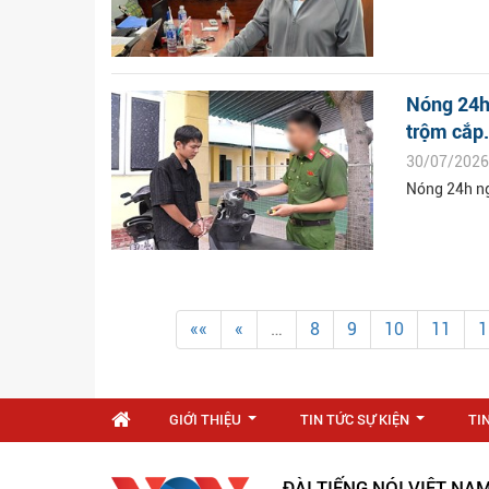
Nóng 24h 
trộm cắp.
30/07/2026
Nóng 24h ng
««
«
…
8
9
10
11
1
GIỚI THIỆU
TIN TỨC SỰ KIỆN
TI
...
...
ĐÀI TIẾNG NÓI VIỆT NA