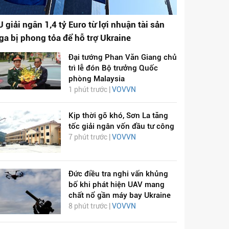
U giải ngân 1,4 tỷ Euro từ lợi nhuận tài sản
ga bị phong tỏa để hỗ trợ Ukraine
Đại tướng Phan Văn Giang chủ
trì lễ đón Bộ trưởng Quốc
phòng Malaysia
1 phút trước |
VOVVN
Kịp thời gỡ khó, Sơn La tăng
tốc giải ngân vốn đầu tư công
7 phút trước |
VOVVN
Đức điều tra nghi vấn khủng
bố khi phát hiện UAV mang
chất nổ gần máy bay Ukraine
8 phút trước |
VOVVN