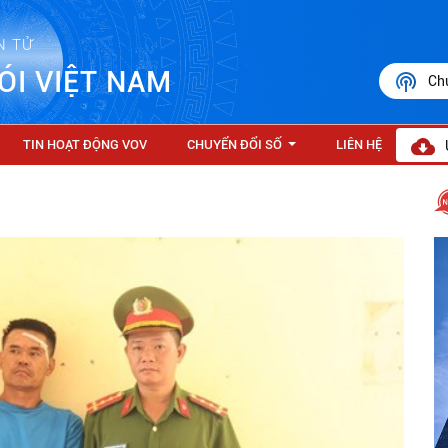
N TỬ
ÓI VIỆT NAM
Ch
TIN HOẠT ĐỘNG VOV
CHUYỂN ĐỔI SỐ
LIÊN HỆ
...