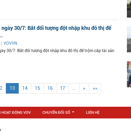
ngày 30/7: Bắt đối tượng đột nhập khu đô thị để
..
 |
VOVVN
ày 30/7: Bắt đối tượng đột nhập khu đô thị để trộm cắp tài sản
2
13
14
15
16
17
…
»
»»
N HOẠT ĐỘNG VOV
CHUYỂN ĐỔI SỐ
LIÊN HỆ
...
M