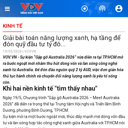
KINH TẾ
Giải bài toán năng lượng xanh, hạ tầng để
đón quỹ đầu tư tỷ đô...
19/05/2026 | VOVVN
VOV.VN - Sự kiện “Gặp gỡ Australia 2026” vừa diễn ra tại TP.HCM mở
ra bước ngoặt mới nhằm thu hút dòng vốn và làn sóng công nghệ
xanh từ Australia. Để đón đầu nguồn quỹ 2 tỷ AUD, việc đơn giản hóa
thủ tục hành chính và chuyển đổi năng lượng xanh là yếu tố sống
còn.
Khi hai nền kinh tế "tìm thấy nhau"
Ngày 19/5, Chương trình “Gặp gỡ Australia 2026 – Meet Australia
2026” đã diễn ra trọng thể tại Trung tâm Hội nghị và Triển lãm Bình
Dương, phường Bình Dương, TP.HCM.
Sự kiện mở ra một bước ngoặt mới, thúc đẩy mạnh mẽ dòng vốn đầu
tư và làn sóng hợp tác công nghệ xanh giữa Australia với TP.HCM nói