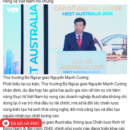
riêng và Việt Nam nói chung.
Thứ trưởng Bộ Ngoại giao Nguyễn Mạnh Cường
Phát biểu tại sự kiện, Thứ trưởng Bộ Ngoại giao Nguyễn Mạnh Cường
nhận định, dư địa hợp tác giữa hai quốc gia còn rất lớn so với tiềm
năng thực tế.Việt Nam kỳ vọng các doanh nghiệp Australia không chỉ
dừng lại ở vai trò nhà đầu tư tài chính, mà sẽ là đối tác chiến lược
cùng kiến tạo hệ sinh thái công nghệ, đổi mới sáng tạo và đào tạo
nguồn nhân lực chất lượng cao.
Còn theo đại diện ngoại giao Australia, thông qua Chiến lược Kinh tế
Đã kết nối EMC
Đông Nam Á đến năm 2040, chính phủ nước này đang triển khai các