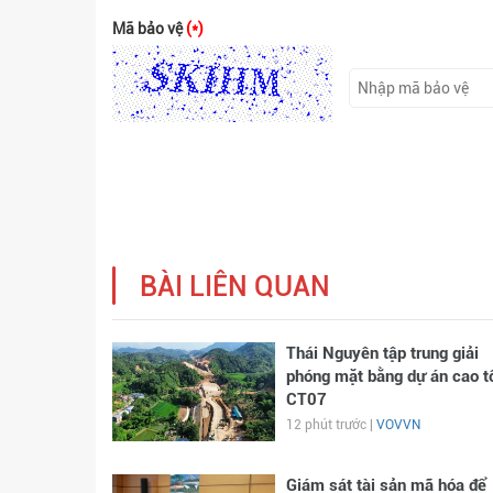
Mã bảo vệ
(*)
BÀI LIÊN QUAN
Thái Nguyên tập trung giải
phóng mặt bằng dự án cao t
CT07
12 phút trước |
VOVVN
Giám sát tài sản mã hóa để