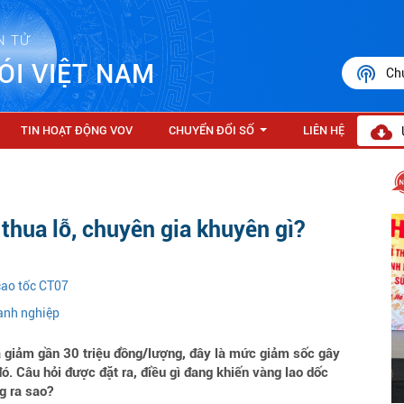
N TỬ
ÓI VIỆT NAM
Ch
TIN HOẠT ĐỘNG VOV
CHUYỂN ĐỔI SỐ
LIÊN HỆ
...
 thua lỗ, chuyên gia khuyên gì?
cao tốc CT07
oanh nghiệp
ã giảm gần 30 triệu đồng/lượng, đây là mức giảm sốc gây
ó. Câu hỏi được đặt ra, điều gì đang khiến vàng lao dốc
g ra sao?