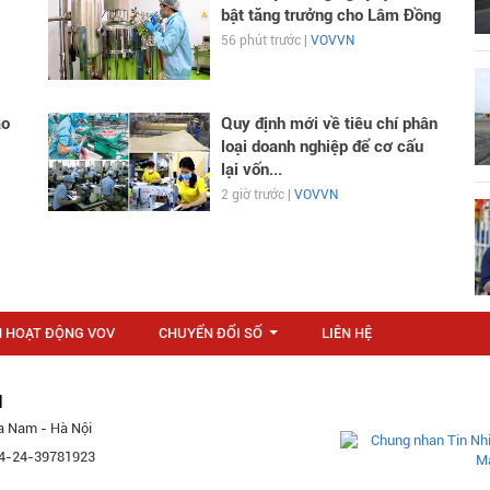
bật tăng trưởng cho Lâm Đồng
56 phút trước |
VOVVN
ào
Quy định mới về tiêu chí phân
loại doanh nghiệp để cơ cấu
lại vốn...
2 giờ trước |
VOVVN
N HOẠT ĐỘNG VOV
CHUYỂN ĐỔI SỐ
LIÊN HỆ
...
M
a Nam - Hà Nội
 84-24-39781923