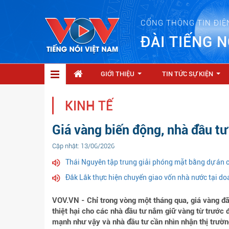
CỔNG THÔNG TIN ĐIỆ
ĐÀI TIẾNG N
GIỚI THIỆU
TIN TỨC SỰ KIỆN
...
...
KINH TẾ
Giá vàng biến động, nhà đầu tư
Cập nhật: 13/06/2026
Thái Nguyên tập trung giải phóng mặt bằng dự án 
Đắk Lắk thực hiện chuyển giao vốn nhà nước tại d
VOV.VN - Chỉ trong vòng một tháng qua, giá vàng đ
thiệt hại cho các nhà đầu tư nắm giữ vàng từ trước đ
mạnh như vậy và nhà đầu tư cần nhìn nhận thị trườn