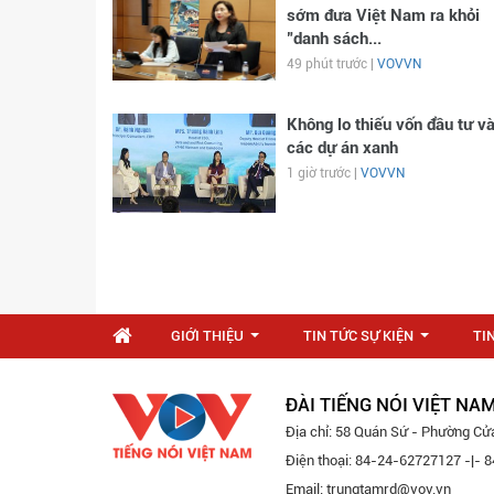
sớm đưa Việt Nam ra khỏi
"danh sách...
49 phút trước |
VOVVN
Không lo thiếu vốn đầu tư v
các dự án xanh
1 giờ trước |
VOVVN
GIỚI THIỆU
TIN TỨC SỰ KIỆN
TI
...
...
ĐÀI TIẾNG NÓI VIỆT NA
Địa chỉ: 58 Quán Sứ - Phường Cử
Điện thoại: 84-24-62727127 -|-
Email: trungtamrd@vov.vn