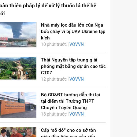
oàn thiện pháp lý để xử lý thuốc lá thế hệ
ới
Nhà máy lọc dầu lớn của Nga
bốc cháy vì bị UAV Ukraine tập
kích
10 phút trước |
VOVVN
Thái Nguyên tập trung giải
phóng mặt bằng dự án cao tốc
CT07
12 phút trước |
VOVVN
Bộ GD&ĐT hướng dẫn thi lại
tại điểm thi Trường THPT
Chuyên Tuyên Quang
18 phút trước |
VOVVN
Cấp “sổ đỏ” cho cơ sở tôn
giáo đầu tiên sau sắp xếp