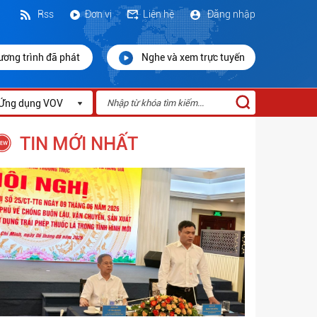
Rss
Đơn vị
Liên hệ
Đăng nhập
ương trình đã phát
Nghe và xem trực tuyến
Ứng dụng VOV
TIN MỚI NHẤT