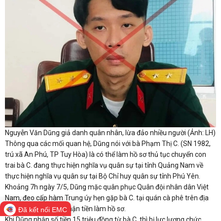
Nguyễn Văn Dũng giả danh quân nhân, lừa đảo nhiều người (Ảnh: LH)
Thông qua các mối quan hệ, Dũng nói với bà Phạm Thị C. (SN 1982,
trú xã An Phú, TP Tuy Hòa) là có thể làm hồ sơ thủ tục chuyển con
trai bà C. đang thực hiện nghĩa vụ quân sự tại tỉnh Quảng Nam về
thực hiện nghĩa vụ quân sự tại Bộ Chỉ huy quân sự tỉnh Phú Yên.
Khoảng 7h ngày 7/5, Dũng mặc quân phục Quân đội nhân dân Việt
Nam, đeo cấp hàm Trung úy hẹn gặp bà C. tại quán cà phê trên địa
bàn TP Tuy Hòa để nhận tiền làm hồ sơ.
Đã kết nối EMC
Khi Dũng nhận số tiền 15 triệu đồng từ bà C. thì bị lực lượng chức