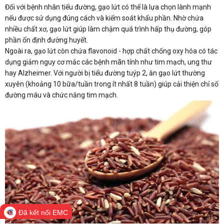
Đối với bệnh nhân tiểu đường, gạo lứt có thể là lựa chọn lành mạnh
nếu được sử dụng đúng cách và kiểm soát khẩu phần. Nhờ chứa
nhiều chất xơ, gạo lứt giúp làm chậm quá trình hấp thụ đường, góp
phần ổn định đường huyết.
Ngoài ra, gạo lứt còn chứa flavonoid - hợp chất chống oxy hóa có tác
dụng giảm nguy cơ mắc các bệnh mãn tính như tim mạch, ung thư
hay Alzheimer. Với người bị tiểu đường tuýp 2, ăn gạo lứt thường
xuyên (khoảng 10 bữa/tuần trong ít nhất 8 tuần) giúp cải thiện chỉ số
đường máu và chức năng tim mạch.
Đã kết nối EMC