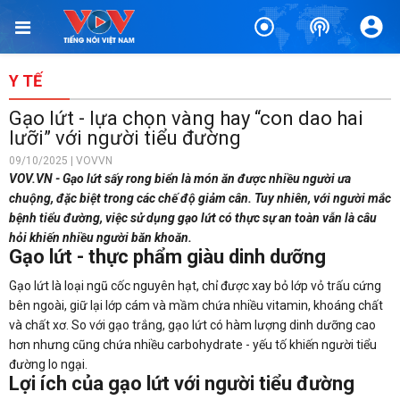
Y TẾ
Gạo lứt - lựa chọn vàng hay “con dao hai
lưỡi” với người tiểu đường
09/10/2025 | VOVVN
VOV.VN - Gạo lứt sấy rong biển là món ăn được nhiều người ưa
chuộng, đặc biệt trong các chế độ giảm cân. Tuy nhiên, với người mắc
bệnh tiểu đường, việc sử dụng gạo lứt có thực sự an toàn vẫn là câu
hỏi khiến nhiều người băn khoăn.
Gạo lứt - thực phẩm giàu dinh dưỡng
Gạo lứt là loại ngũ cốc nguyên hạt, chỉ được xay bỏ lớp vỏ trấu cứng
bên ngoài, giữ lại lớp cám và mầm chứa nhiều vitamin, khoáng chất
và chất xơ. So với gạo trắng, gạo lứt có hàm lượng dinh dưỡng cao
hơn nhưng cũng chứa nhiều carbohydrate - yếu tố khiến người tiểu
đường lo ngại.
Lợi ích của gạo lứt với người tiểu đường