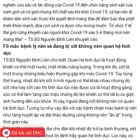
nghiên cứu sâu về tác động của Covid-19 đến chức năng sinh sản của
nam giới và nữ giới nhưng tốt nhất sau khi khỏi Covid-19, cả hai nên đi
khám tiền sinh sản trước khi quyết định mang thai để đảm bảo thai phát
triển khỏe mạnh, đứa con sinh ra được như mong muốn. Tổ chức Y tế
thế giới cũng khuyến cáo người khỏi Covid-19 sau 5-6 tháng mới nên
mang thai
” – TS.BS Nguyễn Đình Liên khuyến cáo.
F0 mắc bệnh lý nền và đang bị sốt không nên quan hệ tình
dục
TS.BS Nguyễn Đình Liên cho biết: Quan hệ tình dục là hoạt động
khiến cơ thể mất nước, mất nhiều năng lượng. Trong khi đó, sốt là
một trong những biểu hiện thường gặp khi mắc Covid-19. Tùy từng
thể trạng, nhiệt độ khi sốt ở mỗi người có thể khác nhau nhưng dù
sốt nhẹ hay sốt cao thì tình dục lúc này được coi là hoạt động gắng
sức có thể làm tăng các triệu chứng đó lên khiến cơ thể dễ bị co giật,
ảnh hưởng đến sức khỏe. Vì vậy, người đang sốt không nên có quan
hệ tình dục. Tương tự như vậy đối với các bệnh nhân mắc bệnh lý nền
như tăng huyết áp và đái tháo đường cũng không nên “ân ái” trong
thời gian này.
Tốt nhất, các bạn hãy đợi cho đến khi nhiệt độ trở lại bình thường, xét
Đã kết nối EMC
nghiệm âm tính, sức khoẻ ổn định hãy quan hệ tình dục. Lúc này, có