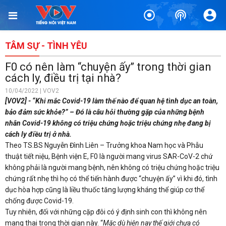
TÂM SỰ - TÌNH YÊU
F0 có nên làm “chuyện ấy” trong thời gian
cách ly, điều trị tại nhà?
10/04/2022 | VOV2
[VOV2] - “Khi mắc Covid-19 làm thế nào để quan hệ tình dục an toàn,
bảo đảm sức khỏe?” – Đó là câu hỏi thường gặp của những bệnh
nhân Covid-19 không có triệu chứng hoặc triệu chứng nhẹ đang bị
cách ly điều trị ở nhà.
Theo TS.BS Nguyễn Đình Liên – Trưởng khoa Nam học và Phẫu
thuật tiết niệu, Bệnh viện E, F0 là người mang virus SAR-CoV-2 chứ
không phải là người mang bệnh, nên không có triệu chứng hoặc triệu
chứng rất nhẹ thì họ có thể tiến hành được “chuyện ấy” vì khi đó, tình
dục hòa hợp cũng là liều thuốc tăng lượng kháng thể giúp cơ thể
chống được Covid-19.
Tuy nhiên, đối với những cặp đôi có ý định sinh con thì không nên
mang thai trong thời gian này. “
Mặc dù hiện nay thế giới chưa có