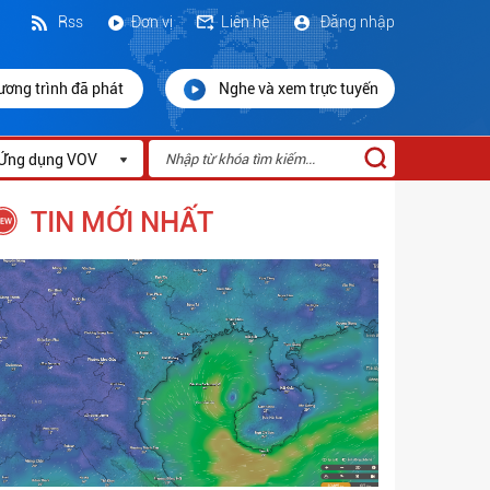
Rss
Đơn vị
Liên hệ
Đăng nhập
ương trình đã phát
Nghe và xem trực tuyến
Ứng dụng VOV
TIN MỚI NHẤT