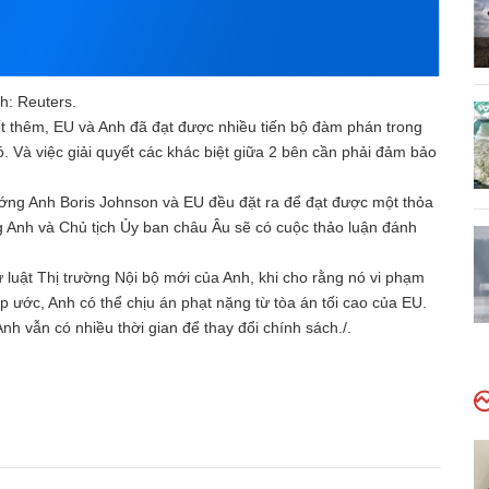
h: Reuters.
ết thêm, EU và Anh đã đạt được nhiều tiến bộ đàm phán trong
. Và việc giải quyết các khác biệt giữa 2 bên cần phải đảm bảo
ướng Anh Boris Johnson và EU đều đặt ra để đạt được một thỏa
g Anh và Chủ tịch Ủy ban châu Âu sẽ có cuộc thảo luận đánh
 luật Thị trường Nội bộ mới của Anh, khi cho rằng nó vi phạm
ệp ước, Anh có thể chịu án phạt nặng từ tòa án tối cao của EU.
nh vẫn có nhiều thời gian để thay đổi chính sách./.