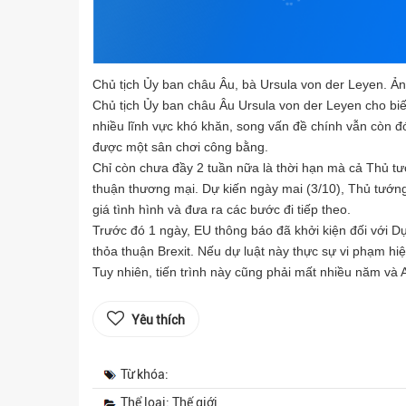
Chủ tịch Ủy ban châu Âu, bà Ursula von der Leyen. Ản
Chủ tịch Ủy ban châu Âu Ursula von der Leyen cho bi
nhiều lĩnh vực khó khăn, song vấn đề chính vẫn còn đó
được một sân chơi công bằng.
Chỉ còn chưa đầy 2 tuần nữa là thời hạn mà cả Thủ t
thuận thương mại. Dự kiến ngày mai (3/10), Thủ tướn
giá tình hình và đưa ra các bước đi tiếp theo.
Trước đó 1 ngày, EU thông báo đã khởi kiện đối với Dự
thỏa thuận Brexit. Nếu dự luật này thực sự vi phạm hi
Tuy nhiên, tiến trình này cũng phải mất nhiều năm và A
Yêu thích
Từ khóa:
Thể loại: Thế giới