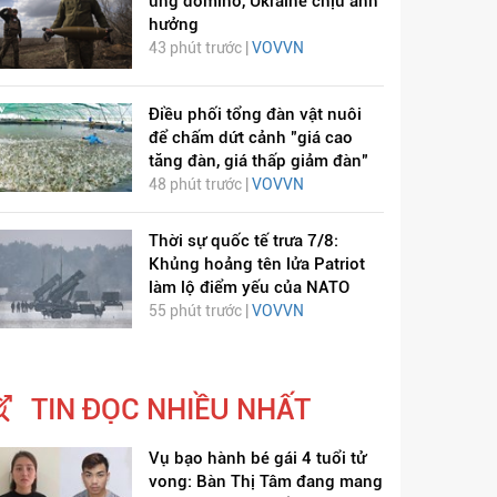
ứng domino, Ukraine chịu ảnh
hưởng
43 phút trước |
VOVVN
Điều phối tổng đàn vật nuôi
để chấm dứt cảnh "giá cao
tăng đàn, giá thấp giảm đàn"
48 phút trước |
VOVVN
Thời sự quốc tế trưa 7/8:
Khủng hoảng tên lửa Patriot
làm lộ điểm yếu của NATO
55 phút trước |
VOVVN
TIN ĐỌC NHIỀU NHẤT
Vụ bạo hành bé gái 4 tuổi tử
vong: Bàn Thị Tâm đang mang