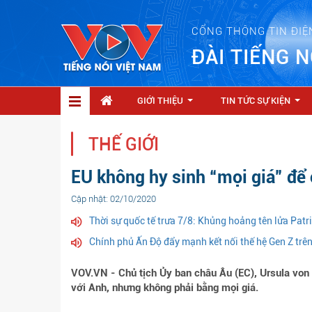
CỔNG THÔNG TIN ĐIỆ
ĐÀI TIẾNG N
GIỚI THIỆU
TIN TỨC SỰ KIỆN
...
...
THẾ GIỚI
EU không hy sinh “mọi giá” để
Cập nhật: 02/10/2020
Thời sự quốc tế trưa 7/8: Khủng hoảng tên lửa Patr
Chính phủ Ấn Độ đẩy mạnh kết nối thế hệ Gen Z trê
VOV.VN - Chủ tịch Ủy ban châu Âu (EC), Ursula von
với Anh, nhưng không phải bằng mọi giá.