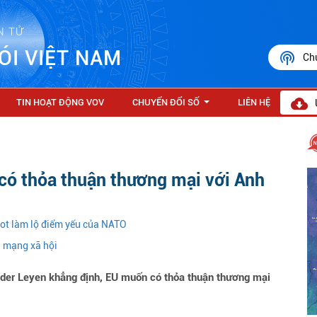
N TỬ
ÓI VIỆT NAM
Ch
TIN HOẠT ĐỘNG VOV
CHUYỂN ĐỔI SỐ
LIÊN HỆ
...
 có thỏa thuận thương mại với Anh
iot làm lộ điểm yếu của NATO
n mạng xã hội
 der Leyen khẳng định, EU muốn có thỏa thuận thương mại