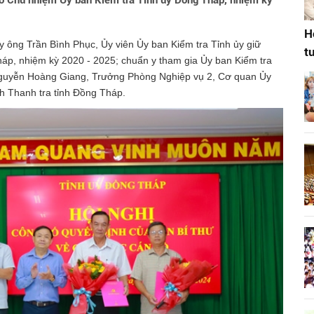
hó Chủ nhiệm Ủy ban Kiểm tra Tỉnh ủy Đồng Tháp, nhiệm kỳ
H
 ông Trần Bình Phục, Ủy viên Ủy ban Kiểm tra Tỉnh ủy giữ
t
áp, nhiệm kỳ 2020 - 2025; chuẩn y tham gia Ủy ban Kiểm tra
guyễn Hoàng Giang, Trưởng Phòng Nghiệp vụ 2, Cơ quan Ủy
h Thanh tra tỉnh Đồng Tháp.