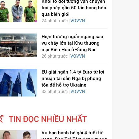
Khởi tố đối tượng vận chuyển
trái phép gần 50 tấn hàng hóa
qua biên giới
24 phút trước |
VOVVN
Hiện trường ngổn ngang sau
vụ cháy lớn tại Khu thương
mại Biên Hòa ở Đồng Nai
26 phút trước |
VOVVN
EU giải ngân 1,4 tỷ Euro từ lợi
nhuận tài sản Nga bị phong
tỏa để hỗ trợ Ukraine
33 phút trước |
VOVVN
TIN ĐỌC NHIỀU NHẤT
Vụ bạo hành bé gái 4 tuổi tử