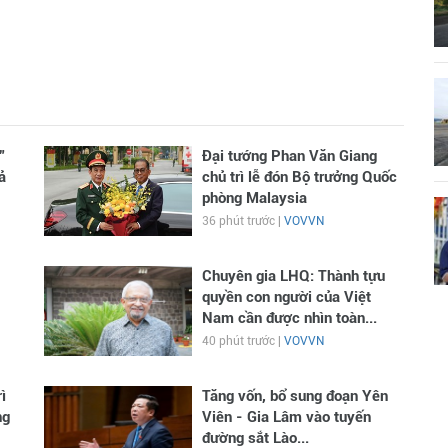
”
Đại tướng Phan Văn Giang
ả
chủ trì lễ đón Bộ trưởng Quốc
phòng Malaysia
36 phút trước |
VOVVN
Chuyên gia LHQ: Thành tựu
quyền con người của Việt
Nam cần được nhìn toàn...
40 phút trước |
VOVVN
ì
Tăng vốn, bổ sung đoạn Yên
ng
Viên - Gia Lâm vào tuyến
đường sắt Lào...