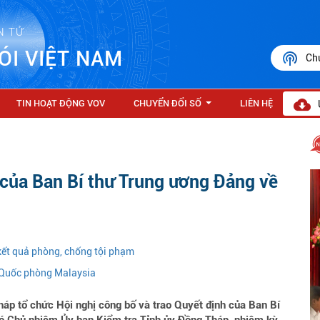
N TỬ
ÓI VIỆT NAM
Ch
TIN HOẠT ĐỘNG VOV
CHUYỂN ĐỔI SỐ
LIÊN HỆ
...
của Ban Bí thư Trung ương Đảng về
 kết quả phòng, chống tội phạm
g Quốc phòng Malaysia
p tổ chức Hội nghị công bố và trao Quyết định của Ban Bí