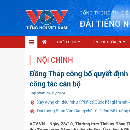
CỔNG THÔNG TIN ĐIỆ
ĐÀI TIẾNG N
GIỚI THIỆU
TIN TỨC SỰ KIỆN
...
...
NỘI CHÍNH
Đồng Tháp công bố quyết định 
công tác cán bộ
Cập nhật: 28/10/2024
Xây dựng chỉ tiêu “như KPIs” để Quốc hội giám sát
Đại tướng Phan Văn Giang chủ trì lễ đón Bộ trưởn
VOV.VN - Ngày 28/10, Thường trực Tỉnh ủy Đồng Thá