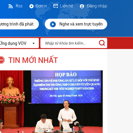
Rss
Đơn vị
Liên hệ
Đăng nhập
ương trình đã phát
Nghe và xem trực tuyến
Ứng dụng VOV
TIN MỚI NHẤT