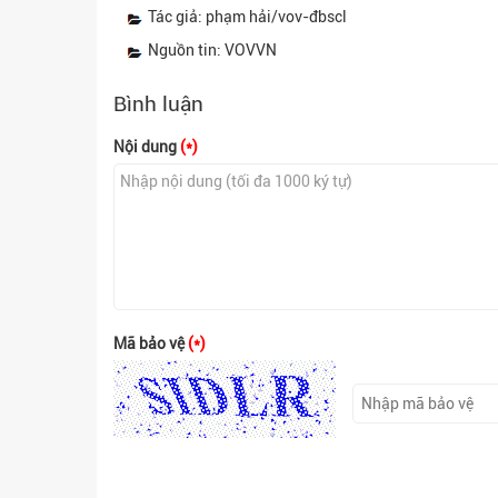
Tác giả: phạm hải/vov-đbscl
Nguồn tin: VOVVN
Bình luận
Nội dung
(*)
Mã bảo vệ
(*)