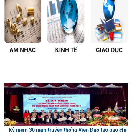
ÂM NHẠC
KINH TẾ
GIÁO DỤC
Kỷ niệm 30 năm truyền thống Viện Đào tạo báo chí