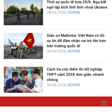
Thời sự quốc tế trưa 29/6: Nga bất
ngờ tập kích lính tinh nhuệ Ukraine
29/06/2026 |
VOVVN
Giáo sư Malhotra: Việt Nam có đủ
uy tín để đảm nhận vai trò lớn hơn
trên trường quốc tế
30/06/2026 |
VOVVN
Cách tra cứu điểm thi tốt nghiệp
THPT năm 2026 đơn giản, nhanh
chóng
30/06/2026 |
VOVVN
Togg
navi