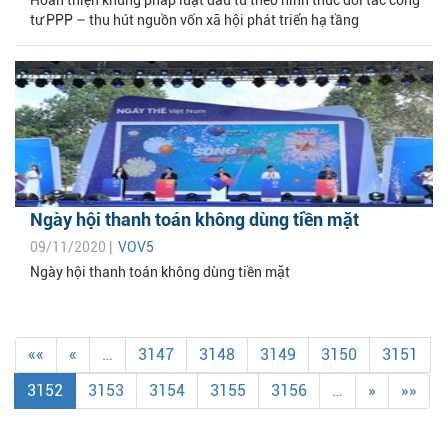
Hoàn thiện khung pháp luật đầu tư theo hình thức đối tác công
tư PPP – thu hút nguồn vốn xã hội phát triển hạ tầng
Ngày hội thanh toán không dùng tiền mặt
09/11/2020 |
VOV5
Ngày hội thanh toán không dùng tiền mặt
««
«
…
3147
3148
3149
3150
3151
3152
3153
3154
3155
3156
…
»
»»