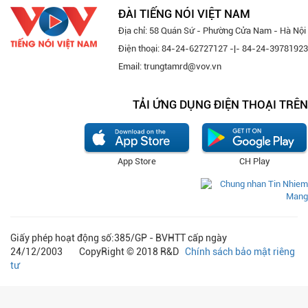
ĐÀI TIẾNG NÓI VIỆT NAM
Địa chỉ: 58 Quán Sứ - Phường Cửa Nam - Hà Nội
Điện thoại: 84-24-62727127 -|- 84-24-39781923
Email: trungtamrd@vov.vn
TẢI ỨNG DỤNG ĐIỆN THOẠI TRÊN
App Store
CH Play
Giấy phép hoạt động số:385/GP - BVHTT cấp ngày
24/12/2003 CopyRight © 2018 R&D
Chính sách bảo mật riêng
tư