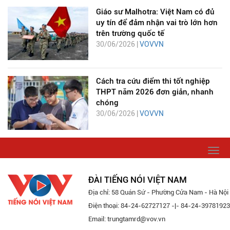
Giáo sư Malhotra: Việt Nam có đủ
uy tín để đảm nhận vai trò lớn hơn
trên trường quốc tế
30/06/2026 |
VOVVN
Cách tra cứu điểm thi tốt nghiệp
THPT năm 2026 đơn giản, nhanh
chóng
30/06/2026 |
VOVVN
Togg
navi
ĐÀI TIẾNG NÓI VIỆT NAM
Địa chỉ: 58 Quán Sứ - Phường Cửa Nam - Hà Nội
Điện thoại: 84-24-62727127 -|- 84-24-39781923
Email: trungtamrd@vov.vn