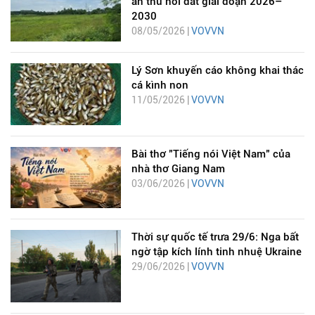
án thu hồi đất giai đoạn 2026–
2030
08/05/2026 |
VOVVN
Lý Sơn khuyến cáo không khai thác
cá kình non
11/05/2026 |
VOVVN
Bài thơ "Tiếng nói Việt Nam" của
nhà thơ Giang Nam
03/06/2026 |
VOVVN
Thời sự quốc tế trưa 29/6: Nga bất
ngờ tập kích lính tinh nhuệ Ukraine
29/06/2026 |
VOVVN