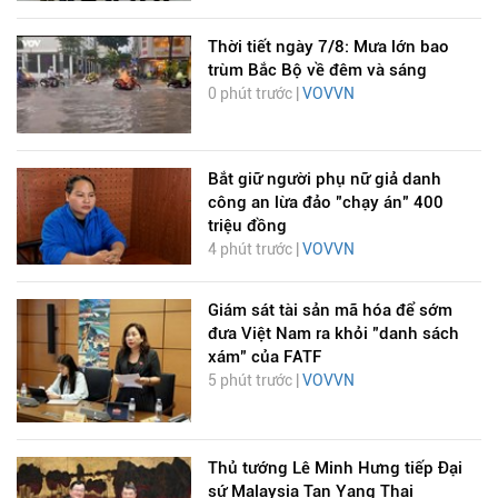
Thời tiết ngày 7/8: Mưa lớn bao
trùm Bắc Bộ về đêm và sáng
0 phút trước |
VOVVN
Bắt giữ người phụ nữ giả danh
công an lừa đảo "chạy án" 400
triệu đồng
4 phút trước |
VOVVN
Giám sát tài sản mã hóa để sớm
đưa Việt Nam ra khỏi "danh sách
xám" của FATF
5 phút trước |
VOVVN
Thủ tướng Lê Minh Hưng tiếp Đại
sứ Malaysia Tan Yang Thai