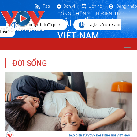
Rss
Đơn vị
Liên hệ
Đăng nhập
CỔNG THÔNG TIN ĐIỆN TỬ
ĐÀI TIẾNG NÓI
Chương trình đã phát
Nghe và xem trực
tuyến
VIỆT NAM
Togg
navi
ĐỜI SỐNG