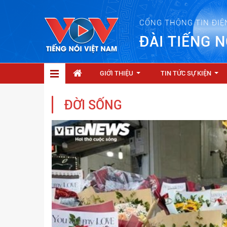
CỔNG THÔNG TIN ĐIỆ
ĐÀI TIẾNG N
GIỚI THIỆU
TIN TỨC SỰ KIỆN
...
...
ĐỜI SỐNG