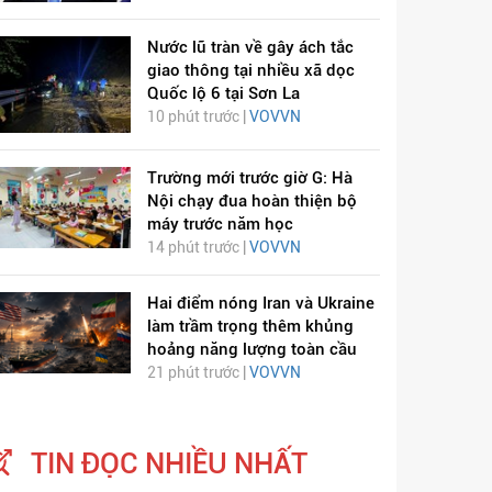
Nước lũ tràn về gây ách tắc
giao thông tại nhiều xã dọc
Quốc lộ 6 tại Sơn La
10 phút trước |
VOVVN
Trường mới trước giờ G: Hà
Nội chạy đua hoàn thiện bộ
máy trước năm học
14 phút trước |
VOVVN
ỊCH VIÊM PHỔI COVID-
HÁT LÊN VIỆT NAM
Hai điểm nóng Iran và Ukraine
19
làm trầm trọng thêm khủng
hoảng năng lượng toàn cầu
21 phút trước |
VOVVN
TIN ĐỌC NHIỀU NHẤT