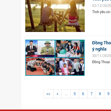
02/12/2025
Tình yêu có
Đồng Tho
ý nghĩa
30/11/2025
Đồng Thoại 
««
«
…
5
6
7
8
9