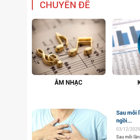
CHUYÊN ĐỀ
T NAM
ÂM NHẠC
Sau mỗi l
ngồi...
03/12/2025
Sau mỗi lần