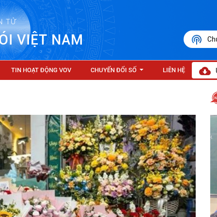
N TỬ
ÓI VIỆT NAM
Ch
TIN HOẠT ĐỘNG VOV
CHUYỂN ĐỔI SỐ
LIÊN HỆ
...