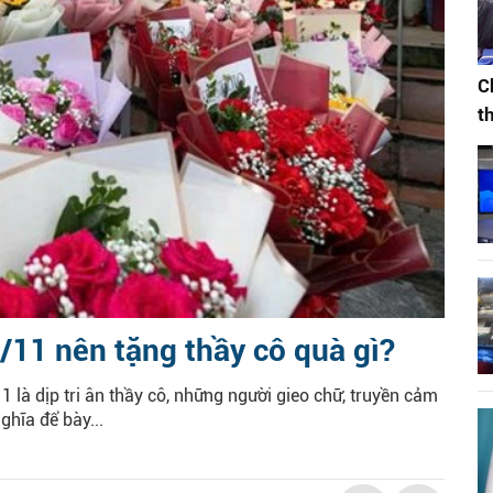
C
t
11 nên tặng thầy cô quà gì?
là dịp tri ân thầy cô, những người gieo chữ, truyền cảm
ghĩa để bày...