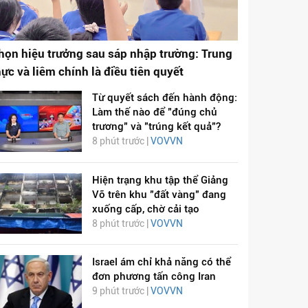
họn hiệu trưởng sau sáp nhập trường: Trung
hực và liêm chính là điều tiên quyết
Từ quyết sách đến hành động:
Làm thế nào để "đúng chủ
trương" và "trúng kết quả"?
8 phút trước |
VOVVN
Hiện trạng khu tập thể Giảng
Võ trên khu "đất vàng" đang
xuống cấp, chờ cải tạo
8 phút trước |
VOVVN
Israel ám chỉ khả năng có thể
đơn phương tấn công Iran
9 phút trước |
VOVVN