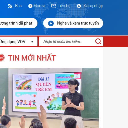
Rss
Đơn vị
Liên hệ
Đăng nhập
ương trình đã phát
Nghe và xem trực tuyến
Ứng dụng VOV
TIN MỚI NHẤT