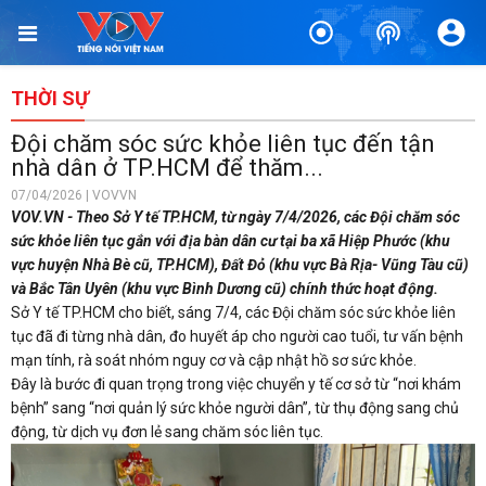
THỜI SỰ
Đội chăm sóc sức khỏe liên tục đến tận
nhà dân ở TP.HCM để thăm...
07/04/2026 | VOVVN
VOV.VN - Theo Sở Y tế TP.HCM, từ ngày 7/4/2026, các Đội chăm sóc
sức khỏe liên tục gắn với địa bàn dân cư tại ba xã Hiệp Phước (khu
vực huyện Nhà Bè cũ, TP.HCM), Đất Đỏ (khu vực Bà Rịa- Vũng Tàu cũ)
và Bắc Tân Uyên (khu vực Bình Dương cũ) chính thức hoạt động.
Sở Y tế TP.HCM cho biết, sáng 7/4, các Đội chăm sóc sức khỏe liên
tục đã đi từng nhà dân, đo huyết áp cho người cao tuổi, tư vấn bệnh
mạn tính, rà soát nhóm nguy cơ và cập nhật hồ sơ sức khỏe.
Đây là bước đi quan trọng trong việc chuyển y tế cơ sở từ “nơi khám
bệnh” sang “nơi quản lý sức khỏe người dân”, từ thụ động sang chủ
động, từ dịch vụ đơn lẻ sang chăm sóc liên tục.