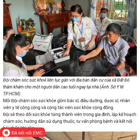
Đội chăm sóc sức khoẻ liên tục gắn với địa bàn dân cư của xã Đất Đỏ
thăm khám cho một người dân cao tuổi ngay tại nhà (Ảnh: Sở Y tế
TP.HCM).
Mỗi Đội chăm sóc sức khỏe gồm bác sĩ, điều dưỡng, dược sĩ, nhân
viên y tế công cộng và cộng tác viên sức khỏe cộng đồng.
Đội sẽ theo dõi sức khỏe từng thành viên trong gia đình, lập kế hoạch
chăm sóc, hướng dẫn sử dụng thuốc, tư vấn phòng bệnh và kết nối
hội chẩn khi cần.
Đã kết nối EMC