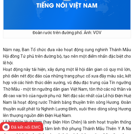
Đoàn rước trên đường phố. Ảnh: VOV
Năm nay, Ban Tổ chức đưa vào hoạt động cung nghinh Thánh Mẫu
Hội đồng Tứ phủ trên đường bộ, tạo nên một điểm nhấn đặc biệt cho
lễ hội.
Hoạt động này tái hiện, xây dựng một lễ hội dân gian có quy mô lớn,
phô diễn nét độc đáo của những trang phục cổ xưa đầy màu sắc, kết
hợp với các hình thức diễn xướng, vũ điệu đặc trưng của Tín ngưỡng
Thờ Mẫu - một tín ngưỡng dân gian Việt Nam, tôn thờ các nữ thần và
đề cao vai trò của người phụ nữ. Nét đặc sắc nhất của Lễ hội Điện Huệ
Nam là hoạt động rước Thánh bằng thuyền trên sông Hương. Đoàn
thuyền xuất phát từ Nghinh Lương Đình, xuôi theo dòng sông Hương
lên thượng nguồn đến Điện Huệ Nam.
Lễ hội Điện Huệ Nam (hay Điện Hòn Chén) là sinh hoạt truyền thống
Đã kết nối EMC
mang yếu tố văn hóa tâm linh thờ phụng Thánh Mẫu Thiên Y A Na