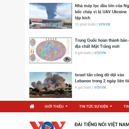
Nhà máy lọc dầu lớn của N
bốc cháy vì bị UAV Ukraine
tập kích
32 phút trước |
VOVVN
Trung Quốc hoàn thành bản 
địa chất Mặt Trăng mới
4 giờ trước |
VOVVN
Israel tấn công dữ dội vào
Lebanon trong 2 ngày liên ti
4 giờ trước |
VOVVN
GIỚI THIỆU
TIN TỨC SỰ KIỆN
TI
...
...
ĐÀI TIẾNG NÓI VIỆT NA