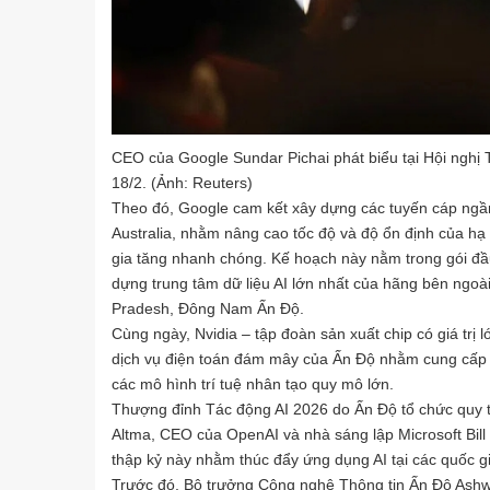
CEO của Google Sundar Pichai phát biểu tại Hội nghị
18/2. (Ảnh: Reuters)
Theo đó, Google cam kết xây dựng các tuyến cáp ngầm
Australia, nhằm nâng cao tốc độ và độ ổn định của hạ t
gia tăng nhanh chóng. Kế hoạch này nằm trong gói đầ
dựng trung tâm dữ liệu AI lớn nhất của hãng bên ngo
Pradesh, Đông Nam Ấn Độ.
Cùng ngày, Nvidia – tập đoàn sản xuất chip có giá trị 
dịch vụ điện toán đám mây của Ấn Độ nhằm cung cấp cá
các mô hình trí tuệ nhân tạo quy mô lớn.
Thượng đỉnh Tác động AI 2026 do Ấn Độ tổ chức quy
Altma, CEO của OpenAI và nhà sáng lập Microsoft Bill 
thập kỷ này nhằm thúc đẩy ứng dụng AI tại các quốc gi
Trước đó, Bộ trưởng Công nghệ Thông tin Ấn Độ Ashwi