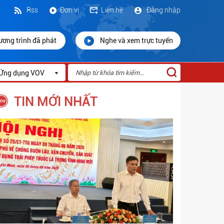
Rss
Đơn vị
Liên hệ
Đăng nhập
ương trình đã phát
Nghe và xem trực tuyến
Ứng dụng VOV
TIN MỚI NHẤT