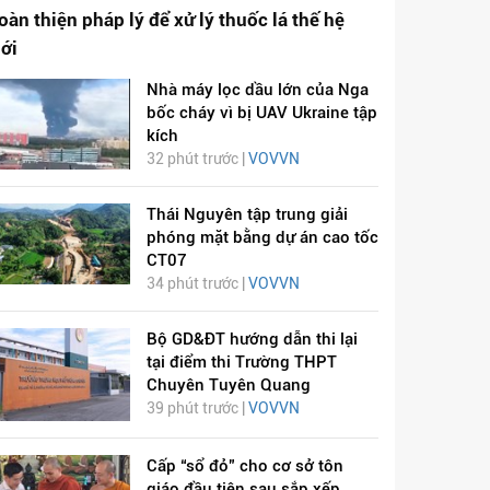
oàn thiện pháp lý để xử lý thuốc lá thế hệ
ới
Nhà máy lọc dầu lớn của Nga
bốc cháy vì bị UAV Ukraine tập
kích
32 phút trước |
VOVVN
Thái Nguyên tập trung giải
phóng mặt bằng dự án cao tốc
CT07
34 phút trước |
VOVVN
Bộ GD&ĐT hướng dẫn thi lại
tại điểm thi Trường THPT
Chuyên Tuyên Quang
39 phút trước |
VOVVN
Cấp “sổ đỏ” cho cơ sở tôn
giáo đầu tiên sau sắp xếp