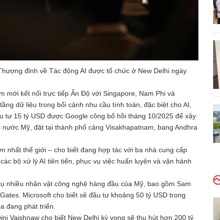
 Thượng đỉnh về Tác động AI được tổ chức ở New Delhi ngày
 mới kết nối trực tiếp Ấn Độ với Singapore, Nam Phi và
ầng dữ liệu trong bối cảnh nhu cầu tính toán, đặc biệt cho AI,
u tư 15 tỷ USD được Google công bố hồi tháng 10/2025 để xây
ài nước Mỹ, đặt tại thành phố cảng Visakhapatnam, bang Andhra
lớn nhất thế giới – cho biết đang hợp tác với ba nhà cung cấp
c bộ xử lý AI tiên tiến, phục vụ việc huấn luyện và vận hành
 tụ nhiều nhân vật công nghệ hàng đầu của Mỹ, bao gồm Sam
Gates. Microsoft cho biết sẽ đầu tư khoảng 50 tỷ USD trong
a đang phát triển.
ni Vaishnaw cho biết New Delhi kỳ vọng sẽ thu hút hơn 200 tỷ