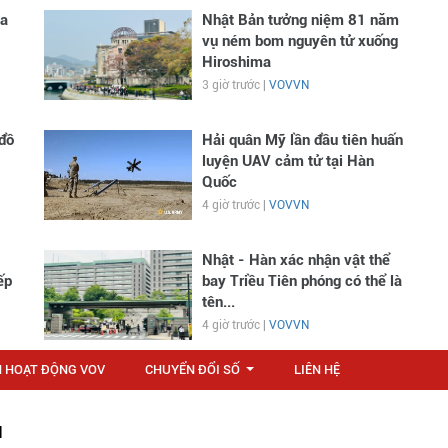
ga
Nhật Bản tưởng niệm 81 năm
vụ ném bom nguyên tử xuống
Hiroshima
3 giờ trước |
VOVVN
đồ
Hải quân Mỹ lần đầu tiên huấn
luyện UAV cảm tử tại Hàn
Quốc
4 giờ trước |
VOVVN
Nhật - Hàn xác nhận vật thể
ếp
bay Triều Tiên phóng có thể là
tên...
4 giờ trước |
VOVVN
N HOẠT ĐỘNG VOV
CHUYỂN ĐỔI SỐ
LIÊN HỆ
...
M