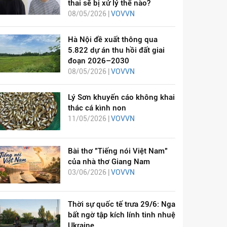
thai sẽ bị xử lý thế nào?
08/05/2026 |
VOVVN
Hà Nội đề xuất thông qua
5.822 dự án thu hồi đất giai
đoạn 2026–2030
08/05/2026 |
VOVVN
Lý Sơn khuyến cáo không khai
thác cá kình non
11/05/2026 |
VOVVN
Bài thơ "Tiếng nói Việt Nam"
của nhà thơ Giang Nam
03/06/2026 |
VOVVN
Thời sự quốc tế trưa 29/6: Nga
bất ngờ tập kích lính tinh nhuệ
Ukraine