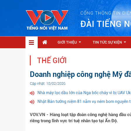
CỔNG THÔNG TIN ĐIỆ
ĐÀI TIẾNG N
GIỚI THIỆU
TIN TỨC SỰ KIỆN
...
...
THẾ GIỚI
Doanh nghiệp công nghệ Mỹ đầu
Cập nhật: 18/02/2026
Nhà máy lọc dầu lớn của Nga bốc cháy vì bị UAV Uk
Nhật Bản tưởng niệm 81 năm vụ ném bom nguyên t
VOV.VN - Hàng loạt tập đoàn công nghệ hàng đầu củ
riêng trong lĩnh vực trí tuệ nhân tạo tại Ấn Độ.