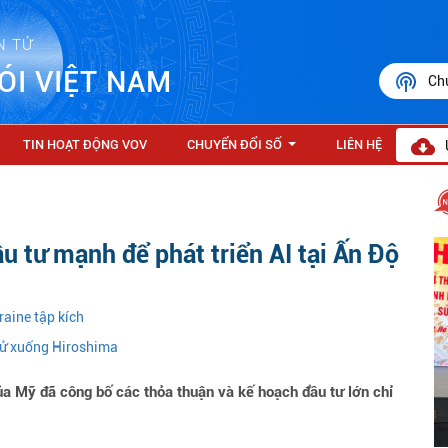
N TỬ
ÓI VIỆT NAM
Ch
TIN HOẠT ĐỘNG VOV
CHUYỂN ĐỔI SỐ
LIÊN HỆ
...
 tư mạnh để phát triển AI tại Ấn Độ
raine tập kích
ử xuống Hiroshima
a Mỹ đã công bố các thỏa thuận và kế hoạch đầu tư lớn chỉ