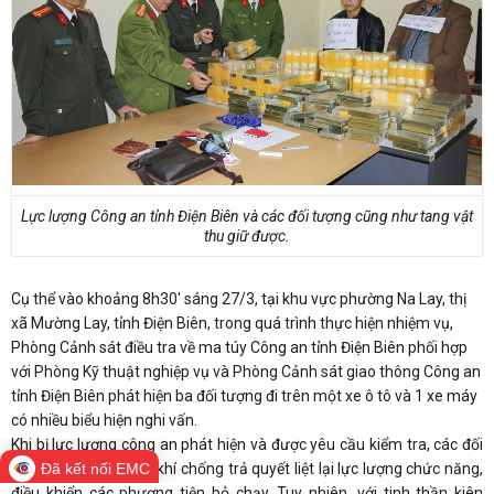
Lực lượng Công an tỉnh Điện Biên và các đối tượng cũng như tang vật
thu giữ được.
Cụ thể vào khoảng 8h30' sáng 27/3, tại khu vực phường Na Lay, thị
xã Mường Lay, tỉnh Điện Biên, trong quá trình thực hiện nhiệm vụ,
Phòng Cảnh sát điều tra về ma túy Công an tỉnh Điện Biên phối hợp
với Phòng Kỹ thuật nghiệp vụ và Phòng Cảnh sát giao thông Công an
tỉnh Điện Biên phát hiện ba đối tượng đi trên một xe ô tô và 1 xe máy
có nhiều biểu hiện nghi vấn.
Khi bị lực lượng công an phát hiện và được yêu cầu kiểm tra, các đối
tượng đã dùng hung khí chống trả quyết liệt lại lực lượng chức năng,
Đã kết nối EMC
điều khiển các phương tiện bỏ chạy. Tuy nhiên, với tinh thần kiên