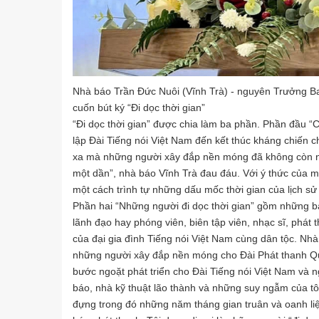
Nhà báo Trần Đức Nuôi (Vĩnh Trà) - nguyên Trưởng Ban
cuốn bút ký “Đi dọc thời gian”
“Đi dọc thời gian” được chia làm ba phần. Phần đầu “
lập Đài Tiếng nói Việt Nam đến kết thúc kháng chiến 
xa mà những người xây đắp nền móng đã không còn nữa
một dần”, nhà báo Vĩnh Trà đau đáu. Với ý thức của m
một cách trình tự những dấu mốc thời gian của lịch sử
Phần hai “Những người đi dọc thời gian” gồm những bà
lãnh đạo hay phóng viên, biên tập viên, nhạc sĩ, phát t
của đại gia đình Tiếng nói Việt Nam cùng dân tộc. Nh
những người xây đắp nền móng cho Đài Phát thanh Qu
bước ngoặt phát triển cho Đài Tiếng nói Việt Nam và
báo, nhà kỹ thuật lão thành và những suy ngẫm của tô
đựng trong đó những năm tháng gian truân và oanh li