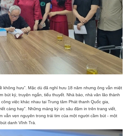
ghề không hưu”. Mặc dù đã nghỉ hưu 18 năm nhưng ông vẫn miệt
m bút ký, truyện ngắn, tiểu thuyết. Nhà báo, nhà văn lão thành
công việc khác nhau tại Trung tâm Phát thanh Quốc gia,
iết càng hay”. Những mảng ký ức sâu đậm in trên trang viết,
am vẫn vẹn nguyên trong trái tim của một người cầm bút - một
bút danh Vĩnh Trà.