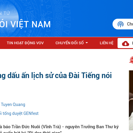
N TỬ
ÓI VIỆT NAM
Ch
TIN HOẠT ĐỘNG VOV
CHUYỂN ĐỔI SỐ
LIÊN HỆ
...
ng dấu ấn lịch sử của Đài Tiếng nói
n Tuyen Quang
ổi tổng duyệt GENfest
hà báo Trần Đức Nuôi (Vĩnh Trà) - nguyên Trưởng Ban Thư ký