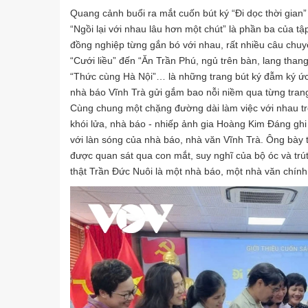
Quang cảnh buổi ra mắt cuốn bút ký “Đi dọc thời gian”
“Ngồi lại với nhau lâu hơn một chút” là phần ba của 
đồng nghiệp từng gắn bó với nhau, rất nhiều câu chu
“Cưới liều” đến “Ăn Trần Phú, ngủ trên bàn, lang tha
“Thức cùng Hà Nội”… là những trang bút ký đẫm ký ức, 
nhà báo Vĩnh Trà gửi gắm bao nỗi niềm qua từng trang
Cùng chung một chặng đường dài làm việc với nhau t
khói lửa, nhà báo - nhiếp ảnh gia Hoàng Kim Đáng ghi
với làn sóng của nhà báo, nhà văn Vĩnh Trà. Ông bày t
được quan sát qua con mắt, suy nghĩ của bộ óc và trút
thật Trần Đức Nuôi là một nhà báo, một nhà văn chính hi