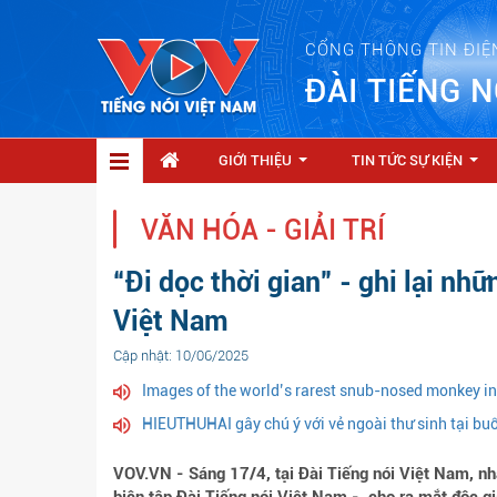
CỔNG THÔNG TIN ĐIỆ
ĐÀI TIẾNG N
GIỚI THIỆU
TIN TỨC SỰ KIỆN
...
...
VĂN HÓA - GIẢI TRÍ
“Đi dọc thời gian” - ghi lại nhữ
Việt Nam
Cập nhật: 10/06/2025
Images of the world’s rarest snub-nosed monkey i
HIEUTHUHAI gây chú ý với vẻ ngoài thư sinh tại bu
VOV.VN - Sáng 17/4, tại Đài Tiếng nói Việt Nam, n