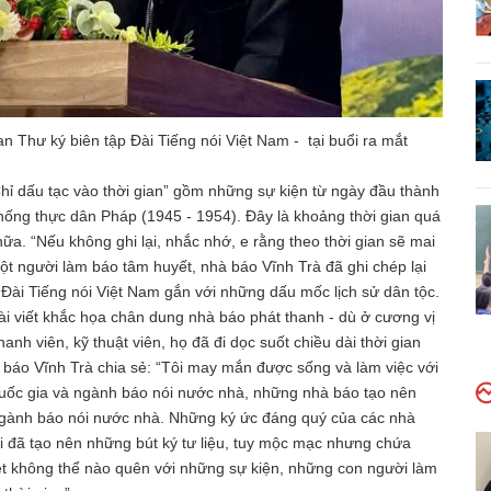
 Thư ký biên tập Đài Tiếng nói Việt Nam - tại buổi ra mắt
Chỉ dấu tạc vào thời gian” gồm những sự kiện từ ngày đầu thành
chống thực dân Pháp (1945 - 1954). Đây là khoảng thời gian quá
. “Nếu không ghi lại, nhắc nhớ, e rằng theo thời gian sẽ mai
ột người làm báo tâm huyết, nhà báo Vĩnh Trà đã ghi chép lại
 Đài Tiếng nói Việt Nam gắn với những dấu mốc lịch sử dân tộc.
i viết khắc họa chân dung nhà báo phát thanh - dù ở cương vị
hanh viên, kỹ thuật viên, họ đã đi dọc suốt chiều dài thời gian
à báo Vĩnh Trà chia sẻ: “Tôi may mắn được sống và làm việc với
ốc gia và ngành báo nói nước nhà, những nhà báo tạo nên
 ngành báo nói nước nhà. Những ký ức đáng quý của các nhà
i đã tạo nên những bút ký tư liệu, tuy mộc mạc nhưng chứa
ệt không thể nào quên với những sự kiện, những con người làm