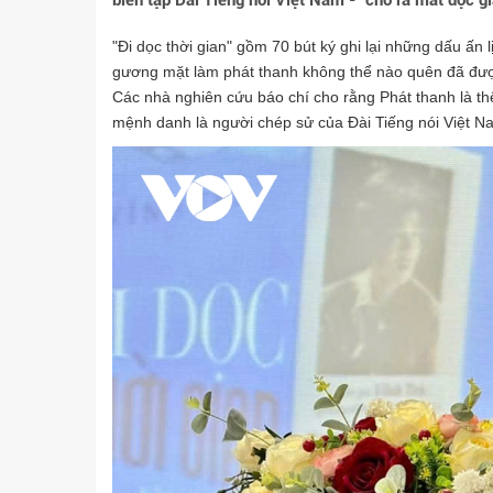
biên tập Đài Tiếng nói Việt Nam - cho ra mắt độc giả
"Đi dọc thời gian" gồm 70 bút ký ghi lại những dấu ấn
gương mặt làm phát thanh không thể nào quên đã đượ
Các nhà nghiên cứu báo chí cho rằng Phát thanh là thể
mệnh danh là người chép sử của Đài Tiếng nói Việt Nam