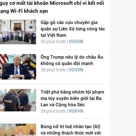
guy cơ mất tài khoản Microsoft chỉ vì kết nối
ạng Wi-Fi khách sạn
Gặp gỡ các cựu chuyên gia
quân sự Liên Xô từng công tác
tại Việt Nam
26 phút trước |
VOVVN
Ông Trump nêu lý do châu Âu
không có quân đội mạnh
28 phút trước |
VOVVN
Triệt phá băng nhóm tội phạm
ma túy xuyên biên giới tại Ba
Lan và Cộng hòa Séc
28 phút trước |
VOVVN
Bùng nổ trí tuệ nhân tạo (AI)
và những thách thức mới với