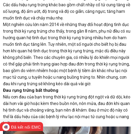
Các dấu hiệu rụng trứng khác bao gồm chất nhầy cổ tử cung tăng về
số lượng, độ ẩm ướt, độ trong và độ co giãn; căng ngực; tăng ham
muốn tình dục và chảy máu nhẹ.
Một nghiên cứu lớn năm 2014 về những thay đổi hoạt động tình dục
trong thời kỳ rụng trứng cho thấy, trong gần 8 năm, phụ nữ đều có xu
hướng quan hệ tình dục trong thời kỳ rụng trứng nhiều hơn do ham
muốn tình dục tăng lên. Tuy nhiên, một số người cho biết họ bị đau
hơn khi quan hệ tình dục trong thời kỳ rụng trứng, mặc dù điều này
không phổ biến. Theo các chuyên gia, có nhiều lý do khiến mọi người
có thể gặp phải tình trạng giao hợp đau đớn trong thời kỳ rụng trứng,
bao gồm do viêm nhiễm hoặc một bệnh lý tiềm ẩn khác như lạc nội
mạc tử cung, u tuyến hoặc u nang buồng trứng to. Nhìn chung, cơn
đau khi rụng trứng sẽ không kéo dài quá vài giờ.
Đau rụng trứng bất thường
Nếu cơn đau của bạn trong thời kỳ rụng trứng đột ngột và dữ dội, kéo
dài hơn vài giờ hoặc kèm theo buồn nôn, nôn mửa, đau đớn khi quan
hệ tình dục và choáng váng, bạn nên đi khám. Đau ở mức độ này có
thể là dấu hiệu của các bệnh lý như lạc nội mạc tử cung hoặc u nang
buồng trứng.
Đã kết nối EMC