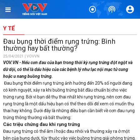
Y TẾ
Đau bụng thời điểm rụng trứng: Bình
thường hay bất thường?
25/04/2021 | VOVVN
VOV.VN - Nếu cơn đau của bạn trong thời kỳ rụng trứng đột ngột và
dữ dội, có thể là dấu hiệu của các bệnh lý như lạc nội mạc tử cung
hoặc u nang buồng trứng.
Đau bụng thời điểm rụng trứng ảnh hưởng đến 20% số người đang
có kinh nguyệt, xảy ra khi buồng trứng bắt đầu chuẩn bị cho việc
trứng rụng. Bởi vì bạn dễ thụ thai nhất khi rụng trứng, nên cơn đau
rụng trứng là một dấu hiệu bạn có thể theo dõi để xem có muốn thụ
thai hay không. Dưới đây là những điều bạn cần biết về cơn đau rụng
trứng thông thường và bất thường:
Các triệu chứng đau khi rụng trứng
Đau rụng trứng có thể âm ỉ hoặc đau nhói và thường xảy ra ở một
bên của bụng dưới, tùy thuộc vào việc buồng trứng giải phóng trứng.