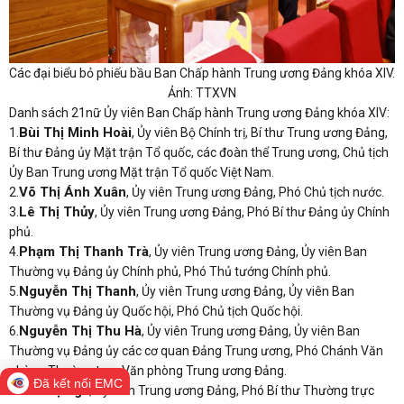
Các đại biểu bỏ phiếu bầu Ban Chấp hành Trung ương Đảng khóa XIV.
Ảnh: TTXVN
Danh sách 21nữ Ủy viên Ban Chấp hành Trung ương Đảng khóa XIV:
Bùi Thị Minh Hoài
1.
, Ủy viên Bộ Chính trị, Bí thư Trung ương Đảng,
Bí thư Đảng ủy Mặt trận Tổ quốc, các đoàn thể Trung ương, Chủ tịch
Ủy Ban Trung ương Mặt trận Tổ quốc Việt Nam.
Võ Thị Ánh Xuân
2.
, Ủy viên Trung ương Đảng, Phó Chủ tịch nước.
Lê Thị Thủy
3.
, Ủy viên Trung ương Đảng, Phó Bí thư Đảng ủy Chính
phủ.
Phạm Thị Thanh Trà
4.
, Ủy viên Trung ương Đảng, Ủy viên Ban
Thường vụ Đảng ủy Chính phủ, Phó Thủ tướng Chính phủ.
Nguyễn Thị Thanh
5.
, Ủy viên Trung ương Đảng, Ủy viên Ban
Thường vụ Đảng ủy Quốc hội, Phó Chủ tịch Quốc hội.
Nguyễn Thị Thu Hà
6.
, Ủy viên Trung ương Đảng, Ủy viên Ban
Thường vụ Đảng ủy các cơ quan Đảng Trung ương, Phó Chánh Văn
phòng Thường trực Văn phòng Trung ương Đảng.
Đã kết nối EMC
Hà Thị Nga
7.
, Ủy viên Trung ương Đảng, Phó Bí thư Thường trực