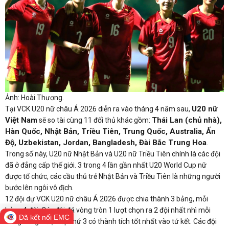
Ảnh: Hoài Thương.
U20 nữ
Tại VCK U20 nữ châu Á 2026 diễn ra vào tháng 4 năm sau,
Việt Nam
Thái Lan (chủ nhà),
sẽ so tài cùng 11 đối thủ khác gồm:
Hàn Quốc, Nhật Bản, Triều Tiên, Trung Quốc, Australia, Ấn
Độ, Uzbekistan, Jordan, Bangladesh, Đài Bắc Trung Hoa
.
Trong số này, U20 nữ Nhật Bản và U20 nữ Triều Tiên chính là các đội
đã ở đẳng cấp thế giới. 3 trong 4 lần gần nhất U20 World Cup nữ
được tổ chức, các cầu thủ trẻ Nhật Bản và Triều Tiên là những người
bước lên ngôi vô địch.
12 đội dự VCK U20 nữ châu Á 2026 được chia thành 3 bảng, mỗi
bảng 4 đội. Các đội đá vòng tròn 1 lượt chọn ra 2 đội nhất nhì mỗi
Đã kết nối EMC
bảng cùng 2 đội xếp thứ 3 có thành tích tốt nhất vào tứ kết. Các đội