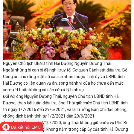
Nguyên Chủ tịch UBND tỉnh Hải Dương Nguyễn Dương Thái.
Ngoài những bị can bị đề nghị truy tố, Cơ quan Cảnh sát điều tra, Bộ
Công an cho rằng một số các cá nhân thuộc Tỉnh ủy và UBND tỉnh
Hải Dương có liên quan vụ án, song hành vi của họ chưa đến mức
xem xét hoặc không có căn cứ xử lý hình sự.
Đối với ông Nguyễn Dương Thái, nguyên Chủ tịch UBND tỉnh Hải
Dương, theo kết luận điều tra, ông Thái giữ chức Chủ tịch UBND tỉnh
từ ngày 1/7/2016 đến 29/6/2021, và là Trưởng Ban Chỉ đạo phòng,
chống dịch bệnh tỉnh từ 1/2/2021 đến 29/6/2021.
Tuy nhiên, từ ngày 27/10/2020, ông Thái không giữ chức vụ Phó Bí
Đã kết nối EMC
thư Tỉnh ủy Hải Dương, không nằm trong cấp ủy của tỉnh Hải Dương