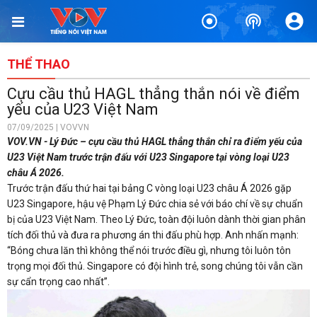
THỂ THAO
Cựu cầu thủ HAGL thẳng thắn nói về điểm
yếu của U23 Việt Nam
07/09/2025 | VOVVN
VOV.VN - Lý Đức – cựu cầu thủ HAGL thẳng thắn chỉ ra điểm yếu của
U23 Việt Nam trước trận đấu với U23 Singapore tại vòng loại U23
châu Á 2026.
Trước trận đấu thứ hai tại bảng C vòng loại U23 châu Á 2026 gặp
U23 Singapore, hậu vệ Phạm Lý Đức chia sẻ với báo chí về sự chuẩn
bị của U23 Việt Nam. Theo Lý Đức, toàn đội luôn dành thời gian phân
tích đối thủ và đưa ra phương án thi đấu phù hợp. Anh nhấn mạnh:
“Bóng chưa lăn thì không thể nói trước điều gì, nhưng tôi luôn tôn
trọng mọi đối thủ. Singapore có đội hình trẻ, song chúng tôi vẫn cần
sự cẩn trọng cao nhất”.