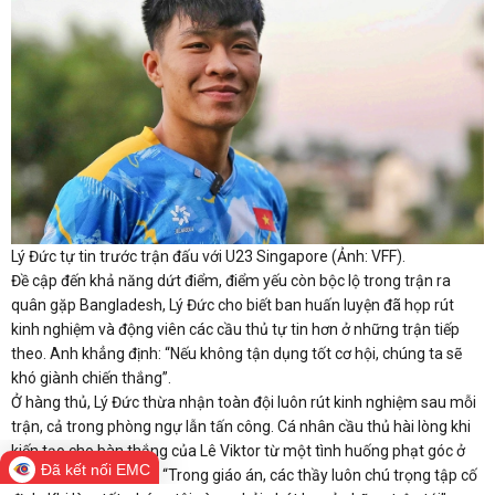
Lý Đức tự tin trước trận đấu với U23 Singapore (Ảnh: VFF).
Đề cập đến khả năng dứt điểm, điểm yếu còn bộc lộ trong trận ra
quân gặp Bangladesh, Lý Đức cho biết ban huấn luyện đã họp rút
kinh nghiệm và động viên các cầu thủ tự tin hơn ở những trận tiếp
theo. Anh khẳng định: “Nếu không tận dụng tốt cơ hội, chúng ta sẽ
khó giành chiến thắng”.
Ở hàng thủ, Lý Đức thừa nhận toàn đội luôn rút kinh nghiệm sau mỗi
trận, cả trong phòng ngự lẫn tấn công. Cá nhân cầu thủ hài lòng khi
kiến tạo cho bàn thắng của Lê Viktor từ một tình huống phạt góc ở
Đã kết nối EMC
trận gặp Bangladesh. “Trong giáo án, các thầy luôn chú trọng tập cố