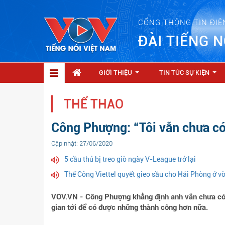
CỔNG THÔNG TIN ĐIỆ
ĐÀI TIẾNG N
GIỚI THIỆU
TIN TỨC SỰ KIỆN
...
...
THỂ THAO
Công Phượng: “Tôi vẫn chưa có
Cập nhật: 27/06/2020
5 cầu thủ bị treo giò ngày V-League trở lại
Thể Công Viettel quyết gieo sầu cho Hải Phòng ở 
VOV.VN - Công Phượng khẳng định anh vẫn chưa có ph
gian tới để có được những thành công hơn nữa.