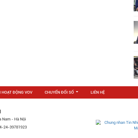
N HOẠT ĐỘNG VOV
CHUYỂN ĐỔI SỐ
LIÊN HỆ
...
M
a Nam - Hà Nội
 84-24-39781923