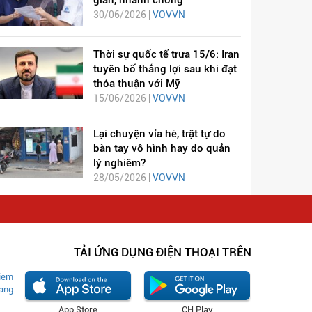
giản, nhanh chóng
30/06/2026 |
VOVVN
Thời sự quốc tế trưa 15/6: Iran
tuyên bố thắng lợi sau khi đạt
thỏa thuận với Mỹ
15/06/2026 |
VOVVN
Lại chuyện vỉa hè, trật tự do
bàn tay vô hình hay do quản
lý nghiêm?
28/05/2026 |
VOVVN
TẢI ỨNG DỤNG ĐIỆN THOẠI TRÊN
App Store
CH Play