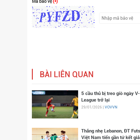
Mã bảo vệ
(*)
BÀI LIÊN QUAN
5 cầu thủ bị treo giò ngày V-
League trở lại
29/01/2026 |
VOVVN
Thắng nhẹ Lebanon, ĐT Futs
Việt Nam tiến gần tứ kết giả