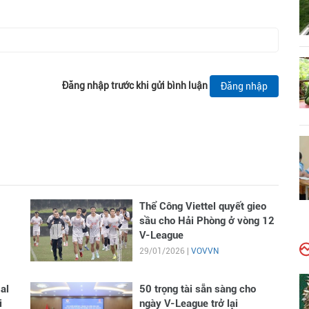
Đăng nhập trước khi gửi bình luận
Đăng nhập
Thể Công Viettel quyết gieo
sầu cho Hải Phòng ở vòng 12
V-League
29/01/2026 |
VOVVN
al
50 trọng tài sẵn sàng cho
i
ngày V-League trở lại