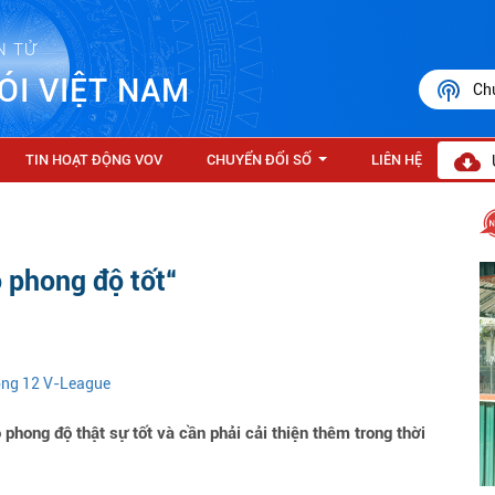
N TỬ
ÓI VIỆT NAM
Ch
TIN HOẠT ĐỘNG VOV
CHUYỂN ĐỔI SỐ
LIÊN HỆ
...
 phong độ tốt“
vòng 12 V-League
ong độ thật sự tốt và cần phải cải thiện thêm trong thời