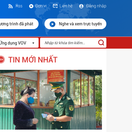
Rss
Đơn vị
Liên hệ
Đăng nhập
ương trình đã phát
Nghe và xem trực tuyến
Ứng dụng VOV
TIN MỚI NHẤT