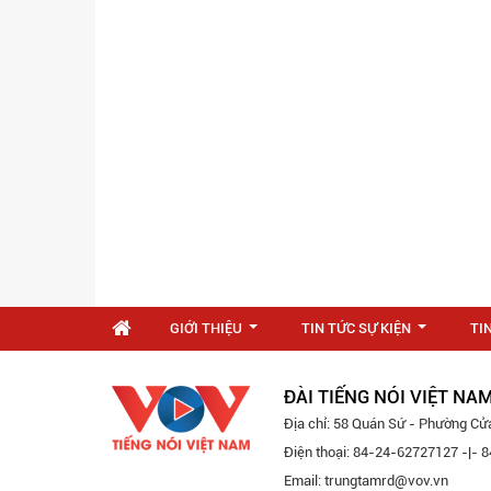
GIỚI THIỆU
TIN TỨC SỰ KIỆN
TI
...
...
ĐÀI TIẾNG NÓI VIỆT NA
Địa chỉ: 58 Quán Sứ - Phường Cử
Điện thoại: 84-24-62727127 -|-
Email: trungtamrd@vov.vn