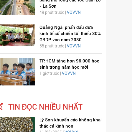
bằng mở rộng cao tốc Cam Lộ
- La Sơn
49 phút trước |
VOVVN
Quảng Ngãi phấn đấu đưa
kinh tế số chiếm tối thiểu 30%
GRDP vào năm 2030
55 phút trước |
VOVVN
TP.HCM tăng hơn 96.000 học
sinh trong năm học mới
1 giờ trước |
VOVVN
TIN ĐỌC NHIỀU NHẤT
Lý Sơn khuyến cáo không khai
thác cá kình non