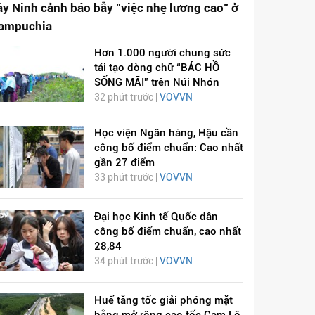
ây Ninh cảnh báo bẫy "việc nhẹ lương cao" ở
ampuchia
Hơn 1.000 người chung sức
tái tạo dòng chữ “BÁC HỒ
SỐNG MÃI” trên Núi Nhón
32 phút trước |
VOVVN
Học viện Ngân hàng, Hậu cần
công bố điểm chuẩn: Cao nhất
gần 27 điểm
33 phút trước |
VOVVN
Đại học Kinh tế Quốc dân
công bố điểm chuẩn, cao nhất
28,84
34 phút trước |
VOVVN
Huế tăng tốc giải phóng mặt