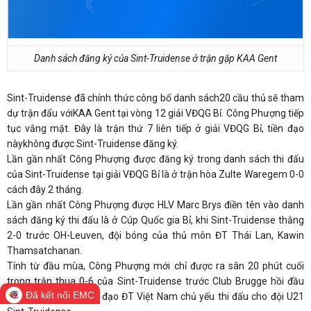
Danh sách đăng ký của Sint-Truidense ở trận gặp KAA Gent
Sint-Truidense đã chính thức công bố danh sách20 cầu thủ sẽ tham
dự trận đấu vớiKAA Gent tại vòng 12 giải VĐQG Bỉ. Công Phượng tiếp
tục vắng mặt. Đây là trận thứ 7 liên tiếp ở giải VĐQG Bỉ, tiền đạo
nàykhông được Sint-Truidense đăng ký.
Lần gần nhất Công Phượng được đăng ký trong danh sách thi đấu
của Sint-Truidense tại giải VĐQG Bỉ là ở trận hòa Zulte Waregem 0-0
cách đây 2 tháng.
Lần gần nhất Công Phượng được HLV Marc Brys điền tên vào danh
sách đăng ký thi đấu là ở Cúp Quốc gia Bỉ, khi Sint-Truidense thắng
2-0 trước OH-Leuven, đội bóng của thủ môn ĐT Thái Lan, Kawin
Thamsatchanan.
Tính từ đầu mùa, Công Phượng mới chỉ được ra sân 20 phút cuối
trong trận thua 0-6 của Sint-Truidense trước Club Brugge hồi đầu
Đã kết nối EMC
tháng 8. Sau đó, tiền đạo ĐT Việt Nam chủ yếu thi đấu cho đội U21