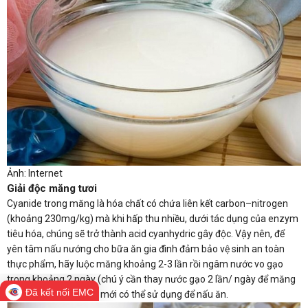
Ảnh: Internet
Giải độc măng tươi
Cyanide trong măng là hóa chất có chứa liên kết carbon–nitrogen
(khoảng 230mg/kg) mà khi hấp thu nhiều, dưới tác dụng của enzym
tiêu hóa, chúng sẽ trở thành acid cyanhydric gây độc. Vậy nên, để
yên tâm nấu nướng cho bữa ăn gia đình đảm bảo vệ sinh an toàn
thực phẩm, hãy luộc măng khoảng 2-3 lần rồi ngâm nước vo gạo
trong khoảng 2 ngày (chú ý cần thay nước gạo 2 lần/ ngày để măng
Đã kết nối EMC
không bị thối), sau đó mới có thể sử dụng để nấu ăn.