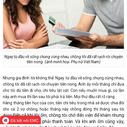
Ngay từ đầu về sống chung cùng nhau, chồng tôi đã rất rạch ròi chuyện
tiền nong. (ảnh minh hoạ- Phụ nữ Việt Nam)
Nhưng gia đình tôi không thế. Ngay từ đầu về sống chung cùng nhau,
chồng tôi đã rất rạch ròi chuyện tiền nong. Anh ấy mỗi tháng chỉ đưa
cho tôi đủ tiền đi chợ, chi tiêu lặt vặt. Còn nếu muốn mua gì, cứ lần
này anh mua thì lần sau tôi phải trả tiền. Mọi thứ đều rất rõ ràng.
Hàng tháng tiền học của con, tiền chi tiêu trong nhà sẽ được chia đôi
cho cả 2 vợ chồng, hoặc tháng này chồng đóng thì tháng sau tôi
Đến cả khi tôi ốm, chồng tôi chở đến viện để khám nhưng
đóng.
Đã kết nối EMC
mọi chi phí tôi đều phải thanh toán. Và khi anh ốm cũng vậy,