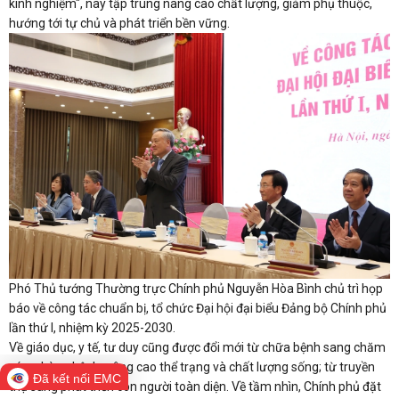
kinh nghiệm", nay tập trung nâng cao chất lượng, giảm phụ thuộc,
hướng tới tự chủ và phát triển bền vững.
Phó Thủ tướng Thường trực Chính phủ Nguyễn Hòa Bình chủ trì họp
báo về công tác chuẩn bị, tổ chức Đại hội đại biểu Đảng bộ Chính phủ
lần thứ I, nhiệm kỳ 2025-2030.
Về giáo dục, y tế, tư duy cũng được đổi mới từ chữa bệnh sang chăm
sóc, phòng bệnh, nâng cao thể trạng và chất lượng sống; từ truyền
Đã kết nối EMC
thụ sang phát triển con người toàn diện. Về tầm nhìn, Chính phủ đặt