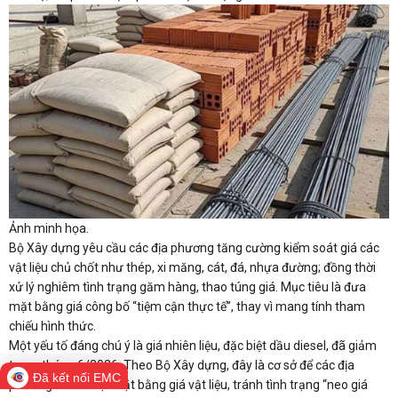
Ảnh minh họa.
Bộ Xây dựng yêu cầu các địa phương tăng cường kiểm soát giá các
vật liệu chủ chốt như thép, xi măng, cát, đá, nhựa đường; đồng thời
xử lý nghiêm tình trạng găm hàng, thao túng giá. Mục tiêu là đưa
mặt bằng giá công bố “tiệm cận thực tế”, thay vì mang tính tham
chiếu hình thức.
Một yếu tố đáng chú ý là giá nhiên liệu, đặc biệt dầu diesel, đã giảm
trong tháng 6/2026. Theo Bộ Xây dựng, đây là cơ sở để các địa
Đã kết nối EMC
phương rà soát lại mặt bằng giá vật liệu, tránh tình trạng “neo giá