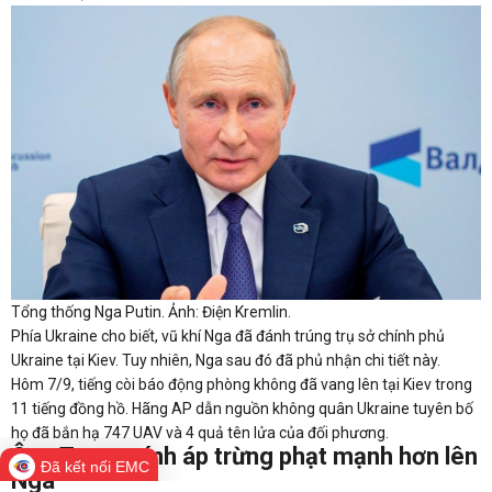
Tổng thống Nga Putin. Ảnh: Điện Kremlin.
Phía Ukraine cho biết, vũ khí Nga đã đánh trúng trụ sở chính phủ
Ukraine tại Kiev. Tuy nhiên, Nga sau đó đã phủ nhận chi tiết này.
Hôm 7/9, tiếng còi báo động phòng không đã vang lên tại Kiev trong
11 tiếng đồng hồ. Hãng AP dẫn nguồn không quân Ukraine tuyên bố
họ đã bắn hạ 747 UAV và 4 quả tên lửa của đối phương.
Ông Trump tính áp trừng phạt mạnh hơn lên
Đã kết nối EMC
Nga