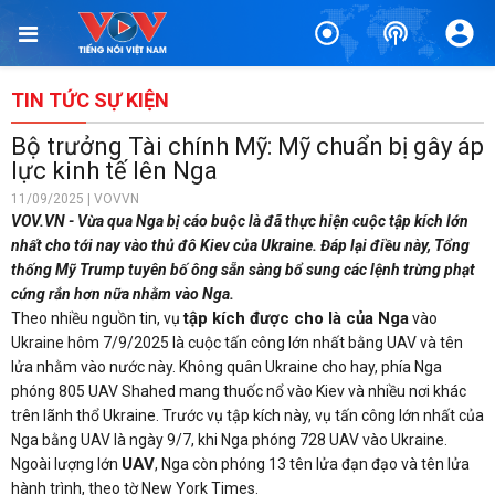
TIN TỨC SỰ KIỆN
Bộ trưởng Tài chính Mỹ: Mỹ chuẩn bị gây áp
lực kinh tế lên Nga
11/09/2025 | VOVVN
VOV.VN - Vừa qua Nga bị cáo buộc là đã thực hiện cuộc tập kích lớn
nhất cho tới nay vào thủ đô Kiev của Ukraine. Đáp lại điều này, Tổng
thống Mỹ Trump tuyên bố ông sẵn sàng bổ sung các lệnh trừng phạt
cứng rắn hơn nữa nhằm vào Nga.
tập kích được cho là của Nga
Theo nhiều nguồn tin, vụ
vào
Ukraine hôm 7/9/2025 là cuộc tấn công lớn nhất bằng UAV và tên
lửa nhằm vào nước này. Không quân Ukraine cho hay, phía Nga
phóng 805 UAV Shahed mang thuốc nổ vào Kiev và nhiều nơi khác
trên lãnh thổ Ukraine. Trước vụ tập kích này, vụ tấn công lớn nhất của
Nga bằng UAV là ngày 9/7, khi Nga phóng 728 UAV vào Ukraine.
UAV
Ngoài lượng lớn
, Nga còn phóng 13 tên lửa đạn đạo và tên lửa
hành trình, theo tờ New York Times.