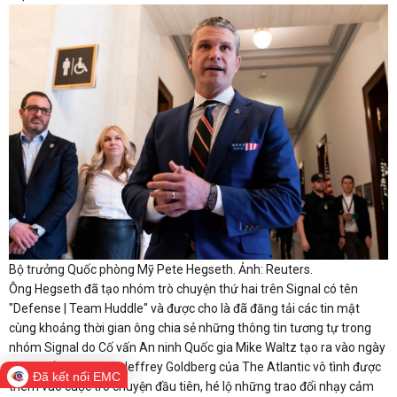
Bộ trưởng Quốc phòng Mỹ Pete Hegseth. Ảnh: Reuters.
Ông Hegseth đã tạo nhóm trò chuyện thứ hai trên Signal có tên
"Defense | Team Huddle" và được cho là đã đăng tải các tin mật
cùng khoảng thời gian ông chia sẻ những thông tin tương tự trong
nhóm Signal do Cố vấn An ninh Quốc gia Mike Waltz tạo ra vào ngày
15/3. Tổng biên tập Jeffrey Goldberg của The Atlantic vô tình được
Đã kết nối EMC
thêm vào cuộc trò chuyện đầu tiên, hé lộ những trao đổi nhạy cảm