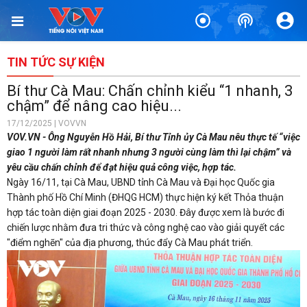
TIN TỨC SỰ KIỆN
Bí thư Cà Mau: Chấn chỉnh kiểu “1 nhanh, 3
chậm” để nâng cao hiệu...
17/12/2025 | VOVVN
VOV.VN - Ông Nguyễn Hồ Hải, Bí thư Tỉnh ủy Cà Mau nêu thực tế “việc
giao 1 người làm rất nhanh nhưng 3 người cùng làm thì lại chậm” và
yêu cầu chấn chỉnh để đạt hiệu quả công việc, hợp tác.
Ngày 16/11, tại Cà Mau, UBND tỉnh Cà Mau và Đại học Quốc gia
Thành phố Hồ Chí Minh (ĐHQG HCM) thực hiện ký kết Thỏa thuận
hợp tác toàn diện giai đoạn 2025 - 2030. Đây được xem là bước đi
chiến lược nhằm đưa tri thức và công nghệ cao vào giải quyết các
"điểm nghẽn" của địa phương, thúc đẩy Cà Mau phát triển.