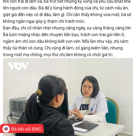
Khi con trai đi làm xa, bà trút hết những kỳ vọng và yêu cầu khắt khe
lên người con dâu. Bà để ý từng hành động của chị, từ cách nấu ăn,
giặt giũ đến việc cô đi đâu, làm gì. Chỉ cần thấy không vừa mắt, bà sẽ
không ngần ngại góp ý, thậm chí trách móc.
Ban đầu, chị cố nhẫn nhịn nhưng càng ngày, sự căng thẳng càng lớn.
Bà luôn miệng nhắc đến chuyện tiền bạc, trách con trai gửi tiền ít,
ngầm ám chỉ con dâu không biết vun vén. Mỗi lần như vậy, chị cảm
thấy tủi thân vô cùng. Chị cũng đi làm, cố gắng kiếm tiền, nhưng
trong mắt mẹ chồng, mọi thứ chị làm không có chút giá trị.
Đã kết nối EMC