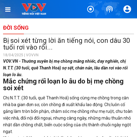
ĐỜI SỐNG
Bị soi xét từng lời ăn tiếng nói, con dâu 30
tuổi rơi vào rối...
18/04/2025 | VOVVN
VOV.VN - Thường xuyên bị mẹ chồng mắng nhiếc, đay nghiến, chị
N.T.T. (30 tuổi, quê Thanh Hoá) sợ sệt, chán nản, lâu dần rơi vào rối
loạn lo âu.
Mắc chứng rối loạn lo âu do bị mẹ chồng
soi xét
Chị N.T.T. (30 tuổi, quê Thanh Hoá) sống cùng mẹ chồng trong căn
nhà ba gian đơn sơ, còn chồng đi xuất khẩu lao động. Chị luôn cố
gắng làm tròn bổn phận, chăm sóc mẹ chồng như mẹ ruột, chu toàn
việc nhà, đối nội đối ngoại, nhưng càng ngày, những mâu thuẫn nhỏ
nhặt dần chồng chất, biến cuộc sống của chị thành chuỗi ngày ngột
ngạt.