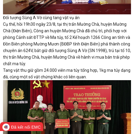
Đối tượng Sùng A Vờ cùng tang vật vụ án
Cụ thể, hồi 19h30 ngày 23/8, tại thị trấn Mường Chà, huyện Mường
Chà (Điện Biên), Công an huyện Mường Chà đã chủ trì, phối hợp với
phòng Cảnh sát ĐTTP về Ma túy, tổ 2 Kế hoạch 1266 Công an tỉnh và
Đồn Biên phòng Mường Mươn (BĐBP tỉnh Điện Biên) phá thành công
chuyên án 624V, bắt giữ đối tượng Sùng A Vờ (SN 1998), trú tại tổ 10,
thị trấn Mường Chà, huyện Mường Chà về hành vi mua bán trái phép
chất ma túy.
Tang vật thu giữ gồm 24.000 viên ma túy tổng hợp, 1kg ma túy dạng
đá, cùng một số vật chứng khác có liên quan.
Đã kết nối EMC