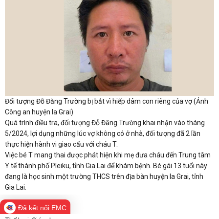
Đối tượng Đỗ Đăng Trường bị bắt vì hiếp dâm con riêng của vợ (Ảnh
Công an huyện Ia Grai)
Quá trình điều tra, đối tượng Đỗ Đăng Trường khai nhận vào tháng
5/2024, lợi dụng những lúc vợ không có ở nhà, đối tượng đã 2 lần
thực hiện hành vi giao cấu với cháu T.
Việc bé T mang thai được phát hiện khi mẹ đưa cháu đến Trung tâm
Y tế thành phố Pleiku, tỉnh Gia Lai để khám bệnh. Bé gái 13 tuổi này
đang là học sinh một trường THCS trên địa bàn huyện Ia Grai, tỉnh
Gia Lai.
Yêu thích
Đã kết nối EMC