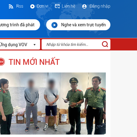
Rss
Đơn vị
Liên hệ
Đăng nhập
ương trình đã phát
Nghe và xem trực tuyến
Ứng dụng VOV
TIN MỚI NHẤT