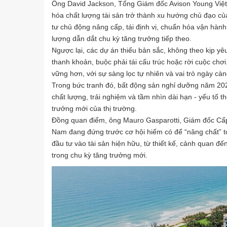
Ông David Jackson, Tổng Giám đốc Avison Young Việt
hóa chất lượng tài sản trở thành xu hướng chủ đạo c
tư chủ động nâng cấp, tái định vị, chuẩn hóa vận hành 
lượng dẫn dắt chu kỳ tăng trưởng tiếp theo.
Ngược lại, các dự án thiếu bản sắc, không theo kịp yê
thanh khoản, buộc phải tái cấu trúc hoặc rời cuộc chơi
vững hơn, với sự sàng lọc tự nhiên và vai trò ngày cà
Trong bức tranh đó, bất động sản nghỉ dưỡng năm 202
chất lượng, trải nghiệm và tầm nhìn dài hạn - yếu tố th
trưởng mới của thị trường.
Đồng quan điểm, ông Mauro Gasparotti, Giám đốc Cấp 
Nam đang đứng trước cơ hội hiếm có để “nâng chất” t
đầu tư vào tài sản hiện hữu, từ thiết kế, cảnh quan đ
trong chu kỳ tăng trưởng mới.