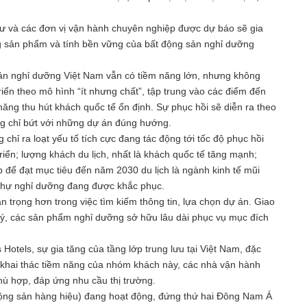
 tư và các đơn vị vận hành chuyên nghiệp được dự báo sẽ gia
ng sản phẩm và tính bền vững của bất động sản nghỉ dưỡng
 sản nghỉ dưỡng Việt Nam vẫn có tiềm năng lớn, nhưng không
riển theo mô hình “ít nhưng chất”, tập trung vào các điểm đến
năng thu hút khách quốc tế ổn định. Sự phục hồi sẽ diễn ra theo
ưng chỉ bứt với những dự án đúng hướng.
 ra loạt yếu tố tích cực đang tác động tới tốc độ phục hồi
iển; lượng khách du lịch, nhất là khách quốc tế tăng mạnh;
p để đạt mục tiêu đến năm 2030 du lịch là ngành kinh tế mũi
t thự nghỉ dưỡng đang được khắc phục.
 trọng hơn trong việc tìm kiếm thông tin, lựa chọn dự án. Giao
lý, các sản phẩm nghỉ dưỡng sở hữu lâu dài phục vụ mục đích
otels, sự gia tăng của tầng lớp trung lưu tại Việt Nam, đặc
ằm khai thác tiềm năng của nhóm khách này, các nhà vận hành
hù hợp, đáp ứng nhu cầu thị trường.
động sản hàng hiệu) đang hoạt động, đứng thứ hai Đông Nam Á