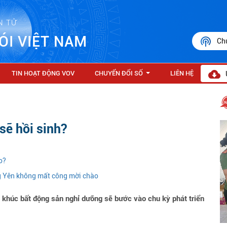
N TỬ
ÓI VIỆT NAM
Ch
TIN HOẠT ĐỘNG VOV
CHUYỂN ĐỔI SỐ
LIÊN HỆ
...
sẽ hồi sinh?
o?
g Yên không mất công mời chào
khúc bất động sản nghỉ dưỡng sẽ bước vào chu kỳ phát triển