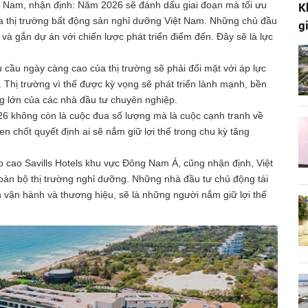
 Nam, nhận định: Năm 2026 sẽ đánh dấu giai đoạn mà tối ưu
K
ủa thị trường bất động sản nghỉ dưỡng Việt Nam. Những chủ đầu
g
và gắn dự án với chiến lược phát triển điểm đến. Đây sẽ là lực
u cầu ngày càng cao của thị trường sẽ phải đối mặt với áp lực
. Thị trường vì thế được kỳ vọng sẽ phát triển lành mạnh, bền
ng lớn của các nhà đầu tư chuyên nghiệp.
6 không còn là cuộc đua số lượng mà là cuộc cạnh tranh về
en chốt quyết định ai sẽ nắm giữ lợi thế trong chu kỳ tăng
cao Savills Hotels khu vực Đông Nam Á, cũng nhận định, Việt
oàn bộ thị trường nghỉ dưỡng. Những nhà đầu tư chủ động tái
ến vận hành và thương hiệu, sẽ là những người nắm giữ lợi thế