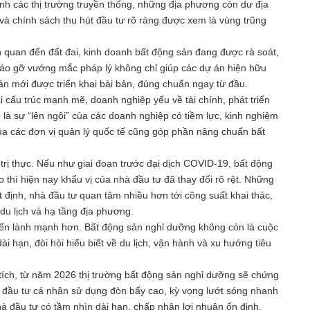
nh các thị trường truyền thống, những địa phương còn dư địa
 và chính sách thu hút đầu tư rõ ràng được xem là vùng trũng
ên quan đến đất đai, kinh doanh bất động sản đang được rà soát,
áo gỡ vướng mắc pháp lý không chỉ giúp các dự án hiện hữu
án mới được triển khai bài bản, đúng chuẩn ngay từ đầu.
ái cấu trúc mạnh mẽ, doanh nghiệp yếu về tài chính, phát triển
 là sự “lên ngôi” của các doanh nghiệp có tiềm lực, kinh nghiệm
ủa các đơn vị quản lý quốc tế cũng góp phần nâng chuẩn bất
 trị thực. Nếu như giai đoạn trước đại dịch COVID-19, bất động
thì hiện nay khẩu vị của nhà đầu tư đã thay đổi rõ rệt. Những
t định, nhà đầu tư quan tâm nhiều hơn tới công suất khai thác,
 du lịch và hạ tầng địa phương.
triển lành mạnh hơn. Bất động sản nghỉ dưỡng không còn là cuộc
i hạn, đòi hỏi hiểu biết về du lịch, vận hành và xu hướng tiêu
tích, từ năm 2026 thị trường bất động sản nghỉ dưỡng sẽ chứng
à đầu tư cá nhân sử dụng đòn bẩy cao, kỳ vọng lướt sóng nhanh
hà đầu tư có tầm nhìn dài hạn, chấp nhận lợi nhuận ổn định,