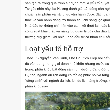
sản tạo ra trong quá trình sử dụng mới là yếu tố quyết 
Từ góc nhìn này, bà Hương đánh giá bất động sản nghỉ
chuẩn sản phẩm và năng lực vận hành được đặt ngang hà
thác và vận hành đang trở thành tiêu chí sàng lọc qua
Nhà đầu tư không chỉ nhìn vào cam kết thuê lại hoặc l
công suất khai thác và năng lực quản lý của chủ đầu tư
trường suy giảm, khi nhiều nhà đầu tư cá nhân chịu tổ
Loạt yếu tố hỗ trợ
Theo TS Nguyễn Văn Đính, Phó Chủ tịch Hiệp hội bất
dù vẫn đang trong giai đoạn khó khăn nhưng trước sự 
trọng, phân khúc bất động sản nghỉ dưỡng đang đứng trư
Cụ thể, ngành du lịch đang có tốc độ phục hồi và tăng
“cộng sinh” với ngành du lịch, khi du lịch tăng trưởng
phân khúc này.