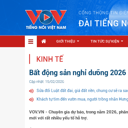
CỔNG THÔNG TIN ĐIỆ
ĐÀI TIẾNG N
GIỚI THIỆU
TIN TỨC SỰ KIỆN
...
...
KINH TẾ
Bất động sản nghỉ dưỡng 2026 
Cập nhật: 15/02/2026
Sửa đổi Luật đất đai, giá đất nền, chung cư sẽ ra sa
Khách tự tìm đến vườn mua, người trồng nhãn Hưn
VOV.VN - Chuyên gia dự báo, trong năm 2026, phân 
mới với rất nhiều yếu tố hỗ trợ.