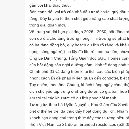
gắn với khai thác thực.
Bên cạnh đó, vai trò của nhà đầu tư tổ chức, quỹ đầu
tăng. Đây là yếu tố then chốt giúp nâng cao chất lượ
trong giai đoạn mới.
Về trung và dài hạn giai đoạn 2026 - 2030, bất động
còn dư địa cho tăng trưởng nóng. Thị trường sẽ phát t
có hạ tầng đồng bộ, quy hoạch du lịch rõ ràng và khả 
dạng ‘sóng ngầm’, tích lũy đủ lâu rồi mới bứt lên, nh
Ông Lê Đình Chung, Tổng Giám đốc SGO Homes cũng chỉ
của bất động sản nghỉ dưỡng gồm: kinh tế đang phát tr
Chính phủ đã và đang triển khai tích cực các biện phá
nhọn; các vấn đề pháp lý liên quan đến condotel, biệ
Tuy nhiên, theo ông Chung, khách hàng ngày càng thận
dịch chủ yếu tập trung ở những dự án có giá bán hợp 
lưu trú tại các khu vực có du lịch phục hồi mạnh.
Tương tự, theo bà Uyên Nguyễn, Phó Giám đốc Savills H
biệt ở thế hệ trẻ, đã thúc đẩy hoạt động du lịch. Nh
khách sạn đang chú trọng thúc đẩy các thương hiệu p
Hiện Việt Nam có 21 dự án branded residences (bất 