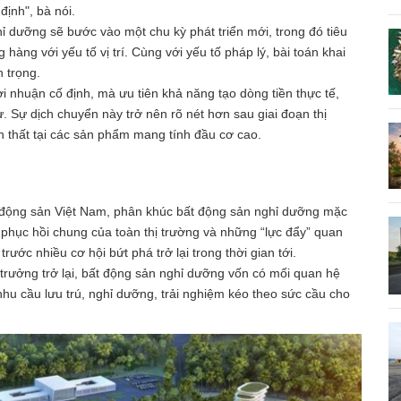
định", bà nói.
 dưỡng sẽ bước vào một chu kỳ phát triển mới, trong đó tiêu
ng với yếu tố vị trí. Cùng với yếu tố pháp lý, bài toán khai
n trọng.
ợi nhuận cố định, mà ưu tiên khả năng tạo dòng tiền thực tế,
. Sự dịch chuyển này trở nên rõ nét hơn sau giai đoạn thị
n thất tại các sản phẩm mang tính đầu cơ cao.
 động sản Việt Nam, phân khúc bất động sản nghỉ dưỡng mặc
phục hồi chung của toàn thị trường và những “lực đẩy” quan
ớc nhiều cơ hội bứt phá trở lại trong thời gian tới.
 trưởng trở lại, bất động sản nghỉ dưỡng vốn có mối quan hệ
, nhu cầu lưu trú, nghỉ dưỡng, trải nghiệm kéo theo sức cầu cho