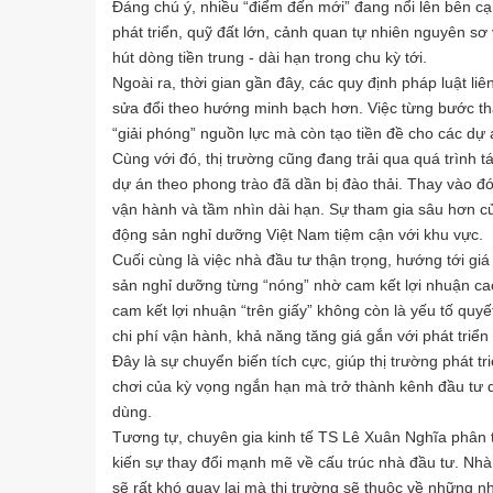
Đáng chú ý, nhiều “điểm đến mới” đang nổi lên bên cạ
phát triển, quỹ đất lớn, cảnh quan tự nhiên nguyên sơ
hút dòng tiền trung - dài hạn trong chu kỳ tới.
Ngoài ra, thời gian gần đây, các quy định pháp luật li
sửa đổi theo hướng minh bạch hơn. Việc từng bước th
“giải phóng” nguồn lực mà còn tạo tiền đề cho các dự 
Cùng với đó, thị trường cũng đang trải qua quá trình t
dự án theo phong trào đã dần bị đào thải. Thay vào đó
vận hành và tầm nhìn dài hạn. Sự tham gia sâu hơn c
động sản nghỉ dưỡng Việt Nam tiệm cận với khu vực.
Cuối cùng là việc nhà đầu tư thận trọng, hướng tới giá
sản nghỉ dưỡng từng “nóng” nhờ cam kết lợi nhuận cao 
cam kết lợi nhuận “trên giấy” không còn là yếu tố quyế
chi phí vận hành, khả năng tăng giá gắn với phát triển
Đây là sự chuyển biến tích cực, giúp thị trường phát 
chơi của kỳ vọng ngắn hạn mà trở thành kênh đầu tư dà
dùng.
Tương tự, chuyên gia kinh tế TS Lê Xuân Nghĩa phân 
kiến sự thay đổi mạnh mẽ về cấu trúc nhà đầu tư. Nh
sẽ rất khó quay lại mà thị trường sẽ thuộc về những n