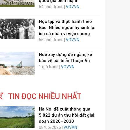
quốc gia biển mạnh
54 phút trước |
VOVVN
Học tập và thực hành theo
Bác: Nhiều người hy sinh lợi
ích cá nhân vì việc chung
56 phút trước |
VOVVN
Huế xây dựng đê ngầm, kè
bảo vệ bãi biển Thuận An
1 giờ trước |
VOVVN
TIN ĐỌC NHIỀU NHẤT
Hà Nội đề xuất thông qua
5.822 dự án thu hồi đất giai
đoạn 2026–2030
08/05/2026 |
VOVVN