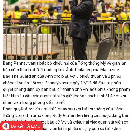
Bang Pennsylvania bác bỏ khiếu nại của Tổng thống Mỹ về gian lận
bầu cử ở thành phố Philadenphia. Ảnh: Philadenphia Magazine
Báo The Guardian của Anh cho biết, với 5 phiếu thuận và 2 phiếu
chống, Tòa án Tối cao Pennsylvania ngày 17/11 đã đưa ra phán
quyết khẳng định Ủy ban bầu cử thành phố Philadelphia không phạm
luật khi yêu cầu các quan sát viên giữ khoảng cách ít nhất 4,5m với
nhân viên trong phòng kiểm phiếu.
Phán quyết được đưa ra chỉ 1 ngày sau khi luật sư riêng của Tổng
thống Donald Trump - ông Rudy Giuliani lên tiếng cáo buộc đảng Dân
chủ đã “đánh cắp” cuộc bầu cử Mỹ và khiếu nại việc quan sát viên chỉ
Đã kết nối EMC
được phép tiếp cận nhân viên kiểm phiếu ở cự ly quá xa (từ 4,5m-