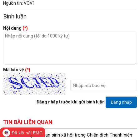
Nguồn tin: VOV1
Bình luận
Nội dung
(*)
Mã bảo vệ
(*)
Đăng nhập trước khi gửi bình luận
Đăng nhập
TIN BÀI LIÊN QUAN
Đã kết nối EMC
Nhiều công trình, an sinh xã hội trong Chiến dịch Thanh niên