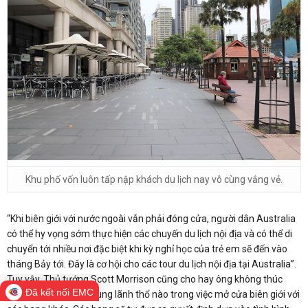
Khu phố vốn luôn tấp nập khách du lịch nay vô cùng vắng vẻ.
“Khi biên giới với nước ngoài vẫn phải đóng cửa, người dân Australia
có thể hy vọng sớm thực hiện các chuyến du lịch nội địa và có thể di
chuyển tới nhiều nơi đặc biệt khi kỳ nghỉ học của trẻ em sẽ đến vào
tháng Bảy tới. Đây là cơ hội cho các tour du lịch nội địa tại Australia”.
Tuy vậy, Thủ tướng Scott Morrison cũng cho hay ông không thúc
Đã kết nối EMC
giục bất kỳ bang và vùng lãnh thổ nào trong việc mở cửa biên giới với