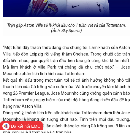
Trận gặp Aston Villa sẽ là khởi đầu cho 1 tuần vất vả của Tottenham.
(Ảnh: Sky Sports)
“Một tuần đầy thách thức đang chờ chúng tôi. Làm khách của Aston
Villa, tiếp đón Leipzig rồi viếng thăm Chelsea. Trong chuỗi các trận
đấu liền nhau, giải quyết trận đầu tiên bao giờ cũng khó khăn nhất.
Mà làm khách ở Villa Park thì chẳng dễ chịu chút nào.” – Jose
Mourinho phân tích tình hình của Tottenham.
Kết quả thi đấu trong một tuần tới sẽ có ảnh hưởng không nhỏ tới
thành tích của Gà trống vào cuối mùa. Và trước chuyến làm khách ở
vòng 26 Premier League, Jose Mourinho cũng không quên cảnh báo
Tottenham về sự nguy hiểm của một đội bóng đang chiến đấu để trụ
hạng như Aston Villa.
Đáng chú ý, thành tích trên sân khách của Tottenham dưới thời Jose
Mourinho là không ấn tượng chút nào. Tính trên mọi đấu trường,
Người đặc biệt chỉ có 2 lần giành thắng lợi cùng Gà trống sau 9 lần xa
Đã kết nối EMC
nhà, còn lại là 3 thất bại và 4 trận hòa.